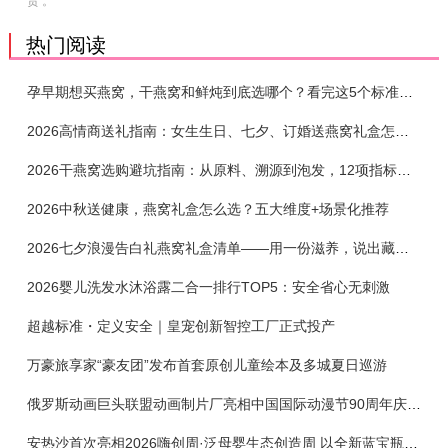
责 。
热门阅读
孕早期想买燕窝，干燕窝和鲜炖到底选哪个？看完这5个标准再下单
2026高情商送礼指南：女生生日、七夕、订婚送燕窝礼盒怎么选？不同关系选购攻略
2026干燕窝选购避坑指南：从原料、溯源到泡发，12项指标判断靠谱燕窝
2026中秋送健康，燕窝礼盒怎么选？五大维度+场景化推荐
2026七夕浪漫告白礼燕窝礼盒清单——用一份滋养，说出藏在心底的爱
2026婴儿洗发水沐浴露二合一排行TOP5：安全省心无刺激
超越标准・定义安全｜皇宠创新智控工厂正式投产
万豪旅享家“豪友团”发布首套原创儿童绘本及多城夏日巡游
俄罗斯动画巨头联盟动画制片厂亮相中国国际动漫节90周年庆开启中国之旅新篇章
安热沙首次亮相2026嗨创周·泛母婴生态创造周 以全新蓝宝瓶定义婴童防晒新标杆