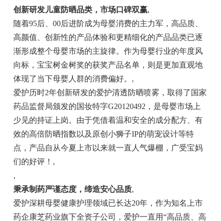
创新研发儿童防晒品类，市场口碑双赢
,
随着95后、00后进阶成为母婴消费的主力军，高品质、
高颜值、创新性的产品体验和更精细化的产品品类已逐
渐形成整个母婴市场的主旋律。作为母婴行业的年度风
向标，宝宝树金树奖的获奖产品名单，则是更加直观地
体现了当下母婴人群的消费偏好。
,
爱护历时2年创新研发的爱护清透防晒喷雾，取得了国家
药品监督局颁发的国妆特字G20120492，是母婴市场上
少见的持证上岗。由于凭借着温和安全的成分配方、有
效的高倍防晒指数以及原创小狮子IP的萌宠设计等特
点，产品自从今夏上市以来就一直人气爆棚，广受宝妈
们的好评！
,
,
秉承制药严谨态度，缔造安心品质
,
爱护深耕母婴健康护理领域已长达20年，作为知名上市
药企康芝药业旗下全资子公司，爱护一直用“高品质、高