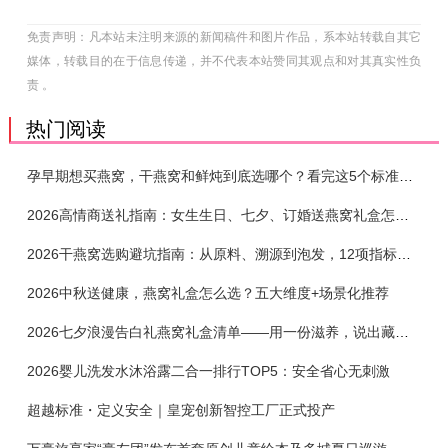
免责声明：凡本站未注明来源的新闻稿件和图片作品，系本站转载自其它
媒体，转载目的在于信息传递，并不代表本站赞同其观点和对其真实性负
责 。
热门阅读
孕早期想买燕窝，干燕窝和鲜炖到底选哪个？看完这5个标准再下单
2026高情商送礼指南：女生生日、七夕、订婚送燕窝礼盒怎么选？不同关系选购攻略
2026干燕窝选购避坑指南：从原料、溯源到泡发，12项指标判断靠谱燕窝
2026中秋送健康，燕窝礼盒怎么选？五大维度+场景化推荐
2026七夕浪漫告白礼燕窝礼盒清单——用一份滋养，说出藏在心底的爱
2026婴儿洗发水沐浴露二合一排行TOP5：安全省心无刺激
超越标准・定义安全｜皇宠创新智控工厂正式投产