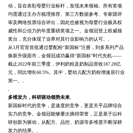
动，旨在表彰母婴行业标杆，发现未来领袖。所有奖项
均需通过主办方梳理推荐、第三方数据参考、专家团评
审及网络投票综合评出，因此也被视为母婴行业极具权
威性和公信力的年度重磅奖项之一。金领冠登上权威领
奖台，充分体现了业界对其行业影响力的认可。
,
从3月官宣首批通过婴配粉“新国标”注册，到多系列产品
焕新升级面市，金领冠成功赢得“新国标”时代先机——
截止2022年前三季度，伊利奶粉及奶制品营收187.28亿
元，同比增长60.5%。其中，婴幼儿配方奶粉增速居行业
第一。
,
,
多维发力，科研驱动领势未来
,
新国标时代的竞争，是速度的竞争，更是关乎品牌综合
实力的竞争。金领冠能够屡次摘得荣誉，正是基于以科
研创新为驱动，从配方、品控、奶源等多维度不断深耕
发力的结果。
,