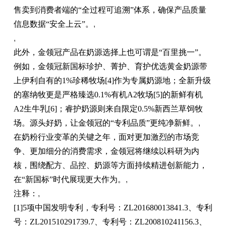
售卖到消费者端的“全过程可追溯”体系，确保产品质量
信息数据“安全上云”。
,
,
此外，金领冠产品在奶源选择上也可谓是“百里挑一”。
例如，金领冠新国标珍护、菁护、育护优选黄金奶源带
上伊利自有的1%珍稀牧场[4]作为专属奶源地；全新升级
的塞纳牧更是严格臻选0.1%有机A2牧场[5]的新鲜有机
A2生牛乳[6]；睿护奶源则来自限定0.5%新西兰草饲牧
场。源头好奶，让金领冠的“专利品质”更纯净新鲜。
,
在奶粉行业变革的关键之年，面对更加激烈的市场竞
争、更加细分的消费需求，金领冠将继续以科研为内
核，围绕配方、品控、奶源等方面持续精进创新能力，
在“新国标”时代展现更大作为。
,
注释：
,
[1]5项中国发明专利，专利号：ZL201680013841.3、专利
号：ZL201510291739.7、专利号：ZL200810241156.3、