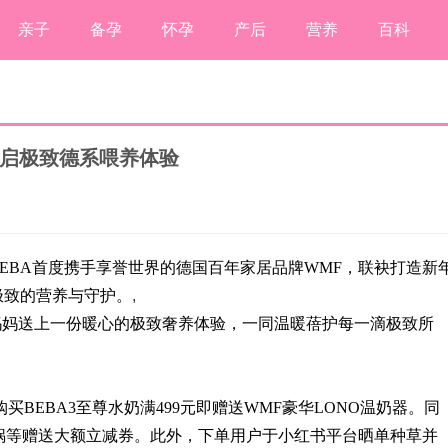
亲子
备孕
怀孕
产后
营养
百科
F开启极致德系喂养体验
EBA
首度携手享誉世界的德国百年家居品牌
WMF
，联袂打造新
极致的营养与守护。
,
妈妈送上一份暖心的极致奢养体验，一同温暖蓓护每一滴极致所
购买
BEBA3
至尊水奶满499元即赠送
WMF
豪华
LONO
温奶器。同
锅等赠送大额立减券。此外，下单用户于小红书平台晒单种草并