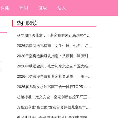
保健
评测
健康
达人
热门阅读
孕早期想买燕窝，干燕窝和鲜炖到底选哪个？看完这5个标准再下单
2026高情商送礼指南：女生生日、七夕、订婚送燕窝礼盒怎么选？不同关系选购攻略
2026干燕窝选购避坑指南：从原料、溯源到泡发，12项指标判断靠谱燕窝
2026中秋送健康，燕窝礼盒怎么选？五大维度+场景化推荐
年
2026七夕浪漫告白礼燕窝礼盒清单——用一份滋养，说出藏在心底的爱
2026婴儿洗发水沐浴露二合一排行TOP5：安全省心无刺激
超越标准・定义安全｜皇宠创新智控工厂正式投产
万豪旅享家“豪友团”发布首套原创儿童绘本及多城夏日巡游
俄罗斯动画巨头联盟动画制片厂亮相中国国际动漫节90周年庆开启中国之旅新篇章