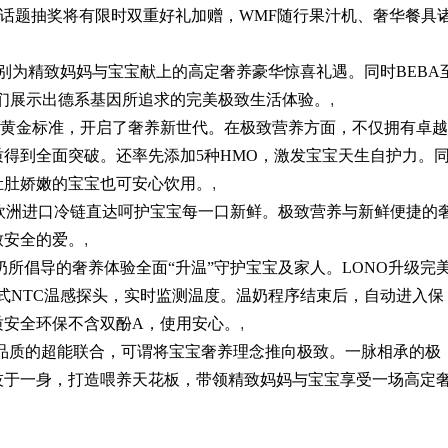
话题抽奖将有限
时双重好礼
加赠
，WMF
随行果汁机、奢华餐具
别为精致妈妈与宝宝献上的高定奢养豪华惊喜礼遇。同时
BEBA
们展示出德系基因所追求的完美极致生活体验。
,
黄金标准，开启了奢养新世代。在极致营养方面，不仅
拥有卓越
质得到全面突破。还率先添加
5
种
HMO
，激发宝宝天生自护力。
肚肚娇嫩的宝宝也可安心饮用。
,
欧洲进口冷链直达呵护宝宝每一口新鲜。极致营养与新鲜便捷的
致安全的爱。
,
奶所倡导的奢养体验全面“升温”守护宝宝及家人。
LONO
升级完
藏式NTC温感探头，实时监测温度。温奶程序结束后，自动进入保
质安全环保不含双酚A，使用安心。
,
品质的超能联合，可谓将宝宝奢养理念推向极致。一脉相承的极
技于一身，打造喂养天花板，带领精致妈妈与宝宝享受一场高定