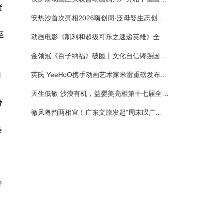
诸
安热沙首次亮相2026嗨创周·泛母婴生态创造周 以全新蓝宝瓶定义婴童防晒新标杆
至
动画电影《凯利和超级可乐之速递英雄》全国预售正式开启 春日音舞冒险静待影院相约
金领冠《百子纳福》破圈丨文化自信铸强国底色 品质国粉守护新生
英氏 YeeHoO携手动画艺术家米雷重磅发布联名系列，联袂京东深化全渠道战略
同
天生低敏 沙漠有机，益婴美亮相第十七届全国营养科学大会，展示中国婴幼儿营养创新成果
奢
徽风粤韵两相宜！广东文旅发起”周末叹广东”邀约
美
奢