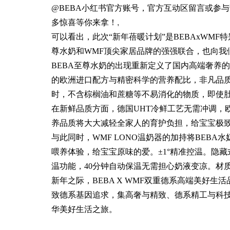
@
BEBA
小红书官方账号，官方互动区留言或参与
多惊喜等你来拿！
,
可以看出，此次“新年蓓暖计划”是
BEBA
x
WMF
特
尊水奶和
WMF
顶尖家居品牌的强强联合，也向我
BEBA
至尊水奶的出现重新定义了国内高端奢养的
的欧洲进口配方与精密科学的营养配比，
非凡品
时，
不含棕榈油和蔗糖等
不易消化的物质，即使
在新鲜品质方面，德国
UHT
冷鲜工艺无需冲调，
养品质将大大减轻全家人的育护负担，给宝宝极
与此同时，
WMF
LONO
温奶器的加持将B
EBA
水
喂养体验，
给宝宝原味的爱
。
±1°精准控温。隐
温功能，40分钟自动保温无需担心奶液变凉。材
新年之际，
BEBA X
WMF
双重德系高端美好生活
致德系基因追求，集高奢与精致、德系精工与科
华美好生活之旅。