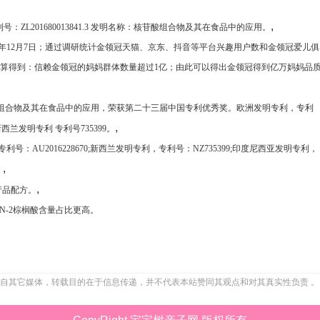
,
ZL201680013841.3 发明名称：核苷酸组合物及其在食品中的应用。
2022年12月7日；通过调研统计金领冠天猫、京东、抖音等平台兴趣用户数和金领冠爱儿俱
算得到：信赖金领冠的妈妈群体数量超过1亿；由此可以得出金领冠得到亿万妈妈品
名称：核苷酸组合物及其在食品中的应用，荣获第二十三届中国专利优秀奖。欧洲发明专利，专利
,
新西兰发明专利 专利号735399。
，专利号：AU2016228670;新西兰发明专利，专利号：NZ735399;印度尼西亚发明专利，
,
。
,
产品配方。
SN-2棕榈酸含量占比更高。
自其它媒体，转载目的在于信息传递，并不代表本站赞同其观点和对其真实性负责 。