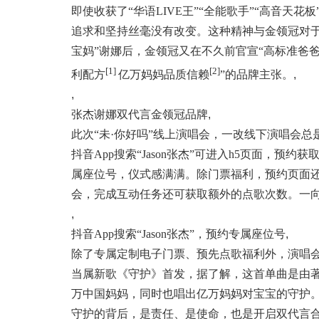
即使收获了“华语LIVE王”“全能歌手”“高音
追求和坚持丝毫没有改变。这种精神与金领冠对于
宝妈”谢娜后，金领冠又在不久前官宣“高标准爸
[1]
[2]
利配方
亿万妈妈品质信赖
”的品牌主张。
,
,
张杰谢娜双代言金领冠品牌
,
此次“未·你好吗”线上演唱会，一改线下演唱会
抖音App搜索“Jason张杰”可进入h5页面，
属座位号，仪式感满满。除门票福利，预约页面
会，完成互动任务还可获取额外的点歌次数。一向
,
抖音App搜索“Jason张杰”，预约专属座位号
,
除了专属定制电子门票、预先点歌福利外，演唱
当属新歌《守护》首发，据了解，这首单曲是由
万中国妈妈，同时也唱出亿万妈妈对宝宝的守护
守护的背后，是责任、是使命，也是开启双代言