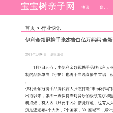
快讯
育儿
首页
>
行业快讯
伊利金领冠携手张杰告白亿万妈妈 全新
2023年1月04日
编辑:王佳
1月7日20点，由伊利金领冠携手品牌代言人
制的品牌单曲《守护》也将于当晚直播中首唱，
,
伊利金领冠携手品牌代言人张杰打造“未·你好吗”
出道以来，张杰一直保持着对音乐的极致追求和
奏点燃，有人因《只要平凡》倍觉疗愈，也有人为
演足迹遍布4个大洲，7个国家，30+座城市，累计