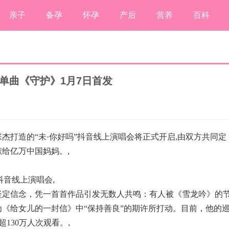
亲子
备孕
怀孕
产后
营养
百科
单曲《守护》1月7日首发
张杰打造的“未·你好吗”抖音线上演唱会将正式开启,由双方共同定
献给亿万中国妈妈。
,
抖音线上演唱会
,
坚定信念，凭一首首作品引发无数人共鸣：有人被《雪龙吟》的
《给女儿的一封信》中“保持善良”的期许所打动。目前，他的
超130万人次观看。
,