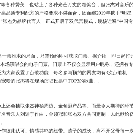
天花板”等各种赞美，也站上了各种光芒万丈的领奖台，但张杰对音乐
高品质专利配方的严格要求不谋而合，因而继2019年携手“明星
爸”张杰为品牌代言人，正式开启了双代言模式，硬核诠释“中国专
总是一票难求的局面，只需预约即可获取门票。据介绍，即日起打
预约获取本场演唱会的电子门票。门票上不仅会显示用户昵称，还拥有
还为大家设置了点歌功能，每名参与预约的网友均有3次点歌机
宠粉的张杰将在现场演唱投票中TOP3的歌曲。
,
会上还会抽取张杰神秘周边、金领冠产品等。而最令人期待的环
著名音乐人刘迦宁作曲，金领冠和张杰双方共同定制，以此献给
。
,
合作彼此认可、情感共鸣的纽带。孩子的成长，离不开父母每一