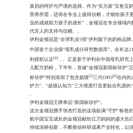
真切的呵护与严谨的选择。作为“实力派”宝爸宝
营养所需，还得在专业上值得信赖，才能给孩子
业的成就助力孩子的成长”，金领冠在专业领域
代言人的支持与信赖。
,
伊利金领冠是“全球乳业5强”伊利旗下的奶粉品牌
中国首个企业级“母乳成分研究数据库”。在长达2
[4]
利授权认证
，。正是基于伊利在中国母乳研究
儿配方奶粉，下半年，首罐“金领冠新国标珍护”
[5]
[6]
标珍护”特别添加了包含超级
三代OPO
在内的
护力”、“超级认知力”三大维度打造更贴合乳源的
,
伊利金领冠王牌单品“新国标珍护”
,
这次金领冠携手张杰打造的这场贴满“守护”标签
航中国宝宝成长的金领冠献给亿万妈妈的盛大告
持续深耕创新，不断推动科研成果产业转化，以