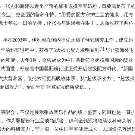
妈，张杰和谢娜以近乎严苛的标准选择宝宝奶粉，既要满足孩子
更专业、更全面的营养守护。“用爱的配方守护宝宝的健康，用专
内数十年如一日的坚持，让张杰与谢娜看在眼里，从而收获了两位
。早在2003年，伊利就在国内率先开启了母乳研究工作，建立起
[3]
1年的科研过程中，获得了5大核心配方发明专利
与14项海外专
上的积淀，去年3月，金领冠成为中国首批符合奶粉新国标的婴幼
正式面世，标志着中国婴配粉行业正式开启超级配方时代。“新国
六大营养素，依托六维更易吸收体系，从“超级吸收力”、“超级保
“超级配方”，全面守护中国宝宝健康成长。
,
的演唱会，不仅是展示张杰音乐作品的线上盛宴，同时也是一直
白。作为婴配粉行业品质领航者，伊利金领冠将继续以科研为纲
强大的科研实力，守护每一位中国宝宝健康成长，以回馈亿万妈