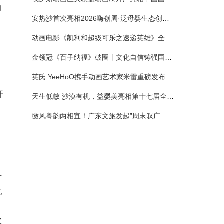
的
安热沙首次亮相2026嗨创周·泛母婴生态创造周 以全新蓝宝瓶定义婴童防晒新标杆
动画电影《凯利和超级可乐之速递英雄》全国预售正式开启 春日音舞冒险静待影院相约
金领冠《百子纳福》破圈丨文化自信铸强国底色 品质国粉守护新生
英氏 YeeHoO携手动画艺术家米雷重磅发布联名系列，联袂京东深化全渠道战略
开
天生低敏 沙漠有机，益婴美亮相第十七届全国营养科学大会，展示中国婴幼儿营养创新成果
专
徽风粤韵两相宜！广东文旅发起”周末叹广东”邀约
节
亿
次