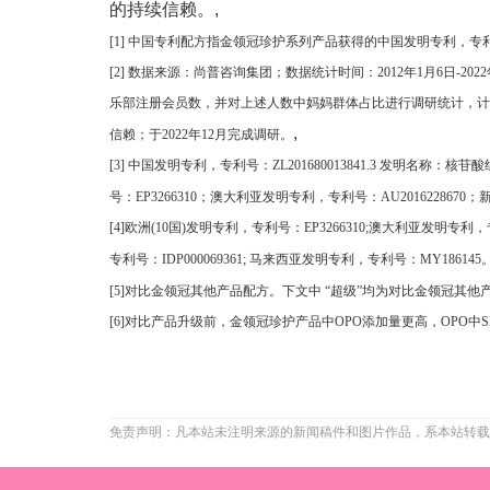
的持续信赖。
,
[1] 中国专利配方指金领冠珍护系列产品获得的中国发明专利，专利号：
[2] 数据来源：尚普咨询集团；数据统计时间：2012年1月6日-
乐部注册会员数，并对上述人数中妈妈群体占比进行调研统计，计
,
信赖；于2022年12月完成调研。
[3] 中国发明专利，专利号：ZL201680013841.3 发明
号：EP3266310；澳大利亚发明专利，专利号：AU2016228670；
[4]欧洲(10国)发明专利，专利号：EP3266310;澳大利亚发明专利
专利号：IDP000069361; 马来西亚发明专利，专利号：MY186145
[5]对比金领冠其他产品配方。下文中 “超级”均为对比金领冠其他
[6]对比产品升级前，金领冠珍护产品中OPO添加量更高，OPO中
免责声明：凡本站未注明来源的新闻稿件和图片作品，系本站转载