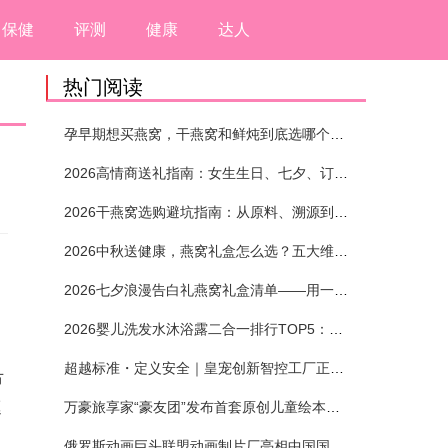
保健
评测
健康
达人
热门阅读
孕早期想买燕窝，干燕窝和鲜炖到底选哪个？看完这5个标准再下单
2026高情商送礼指南：女生生日、七夕、订婚送燕窝礼盒怎么选？不同关系选购攻略
2026干燕窝选购避坑指南：从原料、溯源到泡发，12项指标判断靠谱燕窝
2026中秋送健康，燕窝礼盒怎么选？五大维度+场景化推荐
2026七夕浪漫告白礼燕窝礼盒清单——用一份滋养，说出藏在心底的爱
2026婴儿洗发水沐浴露二合一排行TOP5：安全省心无刺激
超越标准・定义安全｜皇宠创新智控工厂正式投产
节
巡
万豪旅享家“豪友团”发布首套原创儿童绘本及多城夏日巡游
俄罗斯动画巨头联盟动画制片厂亮相中国国际动漫节90周年庆开启中国之旅新篇章