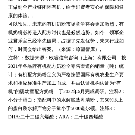
正做到全产业链闭环有机，给予消费者安心的保障和健
康的体验。
,
可以预见，未来的有机奶粉市场竞争将会更加激烈，有
机奶粉必将进入配方时代也是必然趋势。如今，领军企
业君乐宝已经率先破局，占据了先发优势，未来行业如
何，时间会给出答案。（来源：瞭望智库）
,
注释1：数据来源：欧睿信息咨询（上海）有限公司；按
2021年各品牌有机配方奶粉全零售渠道的销量（吨）统
计；有机配方奶粉定义为严格按照国际有机农业生产要
求和相应标准生产加工而成、并由认证机构认证为“有
机”的婴幼童配方奶粉；于2022年6月完成调研。注释2：
小分子蛋白：指配料中的水解脱盐乳清粉，其50%以上
的蛋白质水解产物分子量小于5000道尔顿。注释3：
DHA:
二十
二碳六烯酸；ARA：
二十
碳四烯酸