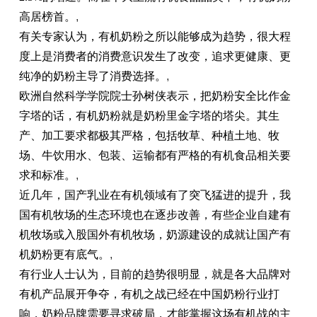
高居榜首。
,
有关专家认为，有机奶粉之所以能够成为趋势，很大程
度上是消费者的消费意识发生了改变，追求更健康、更
纯净的奶粉主导了消费选择。
,
欧洲自然科学学院院士孙树侠表示，把奶粉安全比作金
字塔的话，有机奶粉就是奶粉里金字塔的塔尖。其生
产、加工要求都极其严格，包括牧草、种植土地、
牧
场
、牛饮用水、包装、运输都有严格的有机食品相关要
求和标准。
,
近
几年，国产乳业在有机领域有了突飞猛进的提升，我
国有机
牧场
的生态环境也在逐步改善，有些企业自建有
机
牧场
或入股国外有机
牧场
，奶源建设的成就让国产有
机奶粉更有底气。
,
有行业人士认为，目前的趋势很明显，就是各大品牌对
有机产品展开争夺，有机之战已经在
中国
奶粉行业打
响，奶粉品牌需要寻求破局，才能掌握这场有机战的主