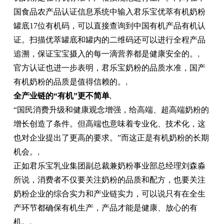
国
食品农产品认证信息系统中输入君乐宝优萃有机奶粉
罐底17位有机码，可以直接查询到
中国
有机产品有机认
证。扫描优萃罐底和罐内的二维码还可以进行全程产品
追溯，保证宝宝摄入的每一滴营养都是健康安全的。
,
官方认证也进一步表明，君乐宝奶粉的品质水准，国产
有机奶粉的品质是值得信赖的。
,
全产业链的“有机”更不简单
,
“国民消费升级和健康观念增强，给高端、超高端奶粉的
增长创造了条件。但高端也意味着专业化、技术化，这
也对企业
提出
了更高的要求。”而这正是有机奶粉的长期
机会。
,
正如君乐宝乳业集团副
总
裁兼奶粉事业部
总
经理刘森淼
所说，消费者不仅要关注奶粉的品质和配方，也要关注
奶粉企业的综合实力和产业链实力，可以说只有在全生
产环节都确保有机生产，产品才能是健康、放心的有
机。
,