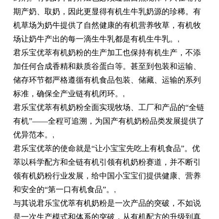
期产奶、取奶，因此更显得有机生牛乳奶源的珍稀。有
机草场为奶牛提供了自然健康的有机营养牧草，有机
牧
场
让奶牛产出的每一滴生牛乳都是有机生牛乳。
,
君乐宝优萃有机奶粉的生产加工也保持有机生产，不添
加任何合成香精和麸质谷蛋白等。甚至到包装和运输、
储存环节都严格遵循有机食品包装、储藏、运输的系列
标准，确保全产业链有机闭环。
,
君乐宝优萃有机奶粉全面实现
牧场
、工厂和产品的“全链
有机”——全程可追溯，为国产有机奶粉品类发展提供了
优异范本。
,
君乐宝优萃的
使命
就是“让小宝宝先吃上有机食品”。优
萃以科学配方和全链有机引领有机奶粉赛道，并不断引
领有机奶粉行业发展，给
中国
小宝宝们提供健康、营养
和安全的“第一口有机食品”。
,
与其说君乐宝优萃有机奶粉是一次产品的突破，不如说
是一次生产模式和体系的突破，从有机配方的升级到真