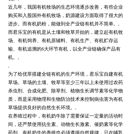
近
几年，我国有机
牧场
的生态环境逐步改善，有些企业
购买和入股国外有机
牧场
，奶源建设方面取得了很大的
进步。而有机奶粉，能做到全产业链有机并不简单。
,
而君乐宝的有机是从土壤和牧草开始的，建立起有机
牧
场
、有机饲养、有机原辅料、有机生产、有机贮存运
输、有机追溯的6大环节有机，以全产业链确保产品有
机。
,
,
为了给优萃搭建全链有机的生产环境，君乐宝自建有机
草场。草场的土壤、牧草等至少三年以上未使用过农药
杀虫剂、合成化肥、除草剂、植物生长调节素等化学物
质，而是采用物理和生物防治技术来控制病虫害为有机
草场提供良好的自然生长环境。
,
在养殖过程中，有机奶牛除了需要保证一定量的活动时
间，还严禁使用抗生素、动物生长激素、催奶素等化学
药剂。有机奶牛的养殖也必须遵循自然规律，只在哺乳