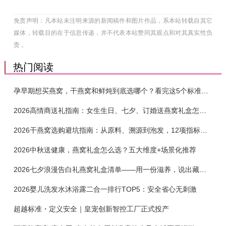
免责声明：凡本站未注明来源的新闻稿件和图片作品，系本站转载自其它
媒体，转载目的在于信息传递，并不代表本站赞同其观点和对其真实性负
责 。
热门阅读
孕早期想买燕窝，干燕窝和鲜炖到底选哪个？看完这5个标准再下单
2026高情商送礼指南：女生生日、七夕、订婚送燕窝礼盒怎么选？不同关系选购攻略
2026干燕窝选购避坑指南：从原料、溯源到泡发，12项指标判断靠谱燕窝
2026中秋送健康，燕窝礼盒怎么选？五大维度+场景化推荐
2026七夕浪漫告白礼燕窝礼盒清单——用一份滋养，说出藏在心底的爱
2026婴儿洗发水沐浴露二合一排行TOP5：安全省心无刺激
超越标准・定义安全｜皇宠创新智控工厂正式投产