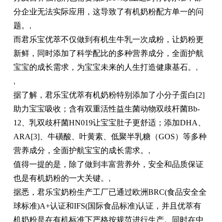
分企业无法实际应用，这导致了有机奶粉配方单一的问
题。
,
而君乐宝优萃不仅做到有机生牛乳一次成粉，让奶粉更
新鲜，同时添加了科学配比
的
多种营养成分，全面护航
宝宝的成长需求，为宝宝未来的人生打造健康基石。
,
,
据了解，君乐宝优萃有机奶粉特别添加了小分子蛋白[2]
助力宝宝吸收；含有双重活
性
益生菌动物双歧杆菌Bb-
12、乳双歧杆菌HN019让宝宝肚子更舒适；添加DHA、
ARA[3]、牛磺酸、叶黄素、低聚半乳糖（GOS）等多种
营养成分，全面护航宝宝的成长需求。
,
值得一提的是，除了做到丰富营养外，安全和品质保证
也是有机奶粉的一大关键。
,
据悉，君乐宝奶粉生产工厂已通过欧洲BRC(食品安全全
球标准)A+认证和IFS(国际食品标准)认证，并且优萃有
机奶粉是在有机标准下严格按规范进行生产。同时在
中