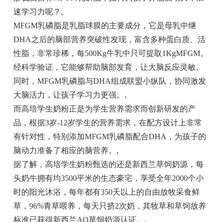
速学习力呢？
,
MFGM乳磷脂是乳脂球膜的主要成分，它是母乳中继
DHA之后的脑部营养突破性发现，富含多种蛋白质、活
性脂，非常珍稀，每500Kg牛乳中只可提取1KgMFGM。
经科学验证，它能够帮助脑部发育，让大脑反应灵敏。
同时，MFGM乳磷脂与DHA组成联盟小纵队，协同激发
大脑活力，让孩子学习力更强。
,
而高培学生奶粉正是为学生营养需求而创新研发的产
品，根据3岁-12岁学生的营养需求，在配方设计上非常
有针对性，特别添加MFGM乳磷脂配合DHA，为孩子的
脑动力准备了相应的脑营养。
,
据了解，高培学生奶粉甄选的还是新西兰草饲奶源，每
头奶牛拥有均3500平米的生态豪宅，享受全年2000个小
时的阳光沐浴，每年都有350天以上的自由放牧采食鲜
草，96%青草喂养，每天只挤2次奶，其牧草和草饲放养
标准已获得新西兰AQ草饲奶源认证。
,