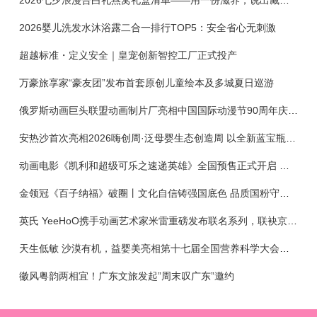
2026七夕浪漫告白礼燕窝礼盒清单——用一份滋养，说出藏在心底的爱
2026婴儿洗发水沐浴露二合一排行TOP5：安全省心无刺激
超越标准・定义安全｜皇宠创新智控工厂正式投产
万豪旅享家“豪友团”发布首套原创儿童绘本及多城夏日巡游
俄罗斯动画巨头联盟动画制片厂亮相中国国际动漫节90周年庆开启中国之旅新篇章
安热沙首次亮相2026嗨创周·泛母婴生态创造周 以全新蓝宝瓶定义婴童防晒新标杆
动画电影《凯利和超级可乐之速递英雄》全国预售正式开启 春日音舞冒险静待影院相约
金领冠《百子纳福》破圈丨文化自信铸强国底色 品质国粉守护新生
英氏 YeeHoO携手动画艺术家米雷重磅发布联名系列，联袂京东深化全渠道战略
天生低敏 沙漠有机，益婴美亮相第十七届全国营养科学大会，展示中国婴幼儿营养创新成果
徽风粤韵两相宜！广东文旅发起”周末叹广东”邀约