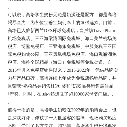
,
可以说，高培学生奶粉无论是奶源还是配方，都是高培
竭尽全力，为各位宝爸宝妈们奉上的臻稀选择。目前，
高培已入驻新西兰DFS环球免税店，皇后镇TravelPharm
机场免税店、三亚海棠湾国际免税城、海口美兰机场免
税店、博鳌免税店、三亚海旅免税城、中服免税三亚国
际免税购物公园、三亚凤凰机场免税店、海口观澜湖免
税店、海控全球精品（海口）免税城等免税渠道。自
2015年进入免税店销售以来，2015-2022年，凭借品牌实
力与产品口碑，高培连续七年成为免税店畅销品牌，并
且荣获“奶粉品类销售桂冠”奖和“奶粉品类销售最佳品
牌”奖。同时，在国内还进驻了超10000家母婴门店。
,
,
值得一提的是，高培学生奶粉在2022年的消博会上，也
是深获好评，俘获了一大批游客的追捧，现场购买热度
不断，受到了多方关注。2023年，高培学生奶粉将再次