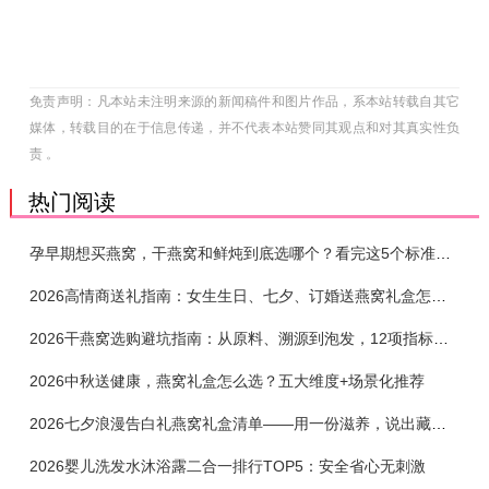
免责声明：凡本站未注明来源的新闻稿件和图片作品，系本站转载自其它
媒体，转载目的在于信息传递，并不代表本站赞同其观点和对其真实性负
责 。
热门阅读
孕早期想买燕窝，干燕窝和鲜炖到底选哪个？看完这5个标准再下单
2026高情商送礼指南：女生生日、七夕、订婚送燕窝礼盒怎么选？不同关系选购攻略
2026干燕窝选购避坑指南：从原料、溯源到泡发，12项指标判断靠谱燕窝
2026中秋送健康，燕窝礼盒怎么选？五大维度+场景化推荐
2026七夕浪漫告白礼燕窝礼盒清单——用一份滋养，说出藏在心底的爱
2026婴儿洗发水沐浴露二合一排行TOP5：安全省心无刺激