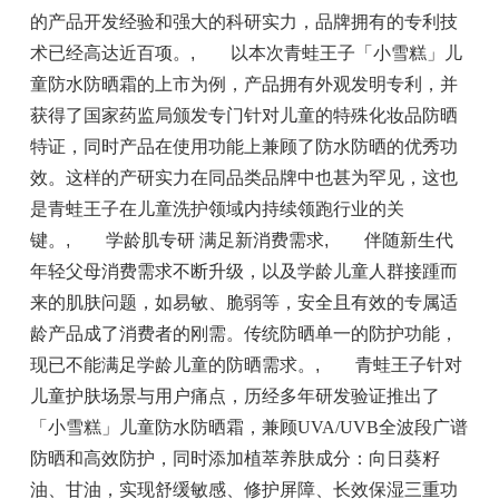
的产品开发经验和强大的科研实力，品牌拥有的专利技
术已经高达近百项。
,
以本次青蛙王子「小雪糕」儿
童防水防晒霜的上市为例，产品拥有外观发明专利，并
获得了国家药监局颁发专门针对儿童的特殊化妆品防晒
特证，同时产品在使用功能上兼顾了防水防晒的优秀功
效。这样的产研实力在同品类品牌中也甚为罕见，这也
是青蛙王子在儿童洗护领域内持续领跑行业的关
键。
,
学龄肌专研 满足新消费需求
,
伴随新生代
年轻父母消费需求不断升级，以及学龄儿童人群接踵而
来的肌肤问题，如易敏、脆弱等，安全且有效的专属适
龄产品成了消费者的刚需。传统防晒单一的防护功能，
现已不能满足学龄儿童的防晒需求。
,
青蛙王子针对
儿童护肤场景与用户痛点，历经多年研发验证推出了
「小雪糕」儿童防水防晒霜，兼顾UVA/UVB全波段广谱
防晒和高效防护，同时添加植萃养肤成分：向日葵籽
油、甘油，实现舒缓敏感、修护屏障、长效保湿三重功