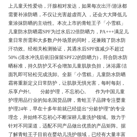
上儿童天性爱动，汗腺相对发达，如果每次出汗/游泳都
需要补涂防晒，不仅让光害趁虚而入 ，还会大大降低儿
童涂抹防晒的主动性。本次上市的青蛙王子「小雪糕」
儿童防水防晒霜SPF为过水后22倍防晒力，PA+++满足儿
童日常所需和大多数户外场景的同时，还兼顾了防水防
汗功效。经相关检测验证，其遇水后SPF值减少不超过
50% (清水冲洗后依旧保留SPF22的防晒力)，符合防水防
晒标准，持久防护又不会增加儿童肌肤负担，沐浴露/洁
面乳即可轻松完成洗卸。全新「小雪糕」儿童防水防晒
霜将重新定义日常防护，让肌肤无惧光害，每时每刻，
乐享户外!
,
分龄护理，不忘初心
,
作为中国儿童
护理用品行业的知名国货品牌，青蛙王子品牌专注婴童
护理24年，早在十多年前就已经提出“分龄护理”的专业
理念，并始终不忘初心不断深耕儿童洗护领域。致力于
针对不同渠道，适配不同产品做出优质的产品矩阵。据
了解青蛙王子目前在婴幼儿洗护领域，已经有大量丰富