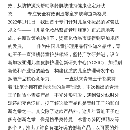
效，从防护源头帮助学龄肌肤维持健康稳定好状
态。
,
专注安全有效创造婴童护肤赛道新格局
,
2022年1月1日，我国首个专门针对儿童化妆品的监管法
规文件——《儿童化妆品监督管理规定》正式落地实
施，在新政策的助推下，婴童化妆品市场得到更加规范
的发展。
,
作为中国儿童护理用品行业知名品牌，青
蛙王子一直深耕婴童护肤领域，坚持产学研并进，设立
新加坡亚洲儿童皮肤护理创新研究中心(ACSIC)，加强创
新链和产业链的融合，构建优质的儿童护理研发中心，
赋能产品核心竞争力。
,
一直以来青蛙王子都秉持
着“让孩子拥有健康快乐的童年”理念，本次推出的青蛙
王子防晒小雪糕产品，不光外形可爱，遇到紫外线时外
观还能变色泛红。据了解这款产品也是青蛙王子的和创
新之举之一。其实除了这款产品外，这几年青蛙王子也
多有创新之举，像是携手奥特曼、冰雪奇缘阿狸萌友等
多个IP，推出了许多有趣好玩的创新产品，以可爱的外