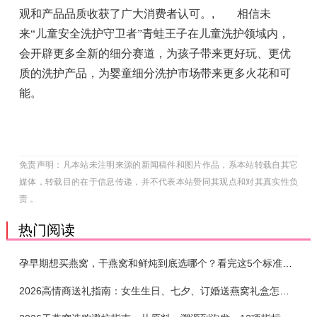
观和产品品质收获了广大消费者认可。
,
相信未
来“儿童安全洗护守卫者”青蛙王子在儿童洗护领域内，
会开辟更多全新的细分赛道，为孩子带来更好玩、更优
质的洗护产品，为婴童细分洗护市场带来更多火花和可
能。
免责声明：凡本站未注明来源的新闻稿件和图片作品，系本站转载自其它
媒体，转载目的在于信息传递，并不代表本站赞同其观点和对其真实性负
责 。
热门阅读
孕早期想买燕窝，干燕窝和鲜炖到底选哪个？看完这5个标准再下单
2026高情商送礼指南：女生生日、七夕、订婚送燕窝礼盒怎么选？不同关系选购攻略