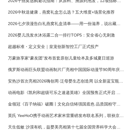
2026干燕窝选购避坑指南：从原料、溯源到泡发，12项指标判断靠谱燕窝
2026中秋送健康，燕窝礼盒怎么选？五大维度+场景化推荐
2026七夕浪漫告白礼燕窝礼盒清单——用一份滋养，说出藏在心底的爱
2026婴儿洗发水沐浴露二合一排行TOP5：安全省心无刺激
超越标准・定义安全｜皇宠创新智控工厂正式投产
万豪旅享家“豪友团”发布首套原创儿童绘本及多城夏日巡游
俄罗斯动画巨头联盟动画制片厂亮相中国国际动漫节90周年庆开启中国之旅新篇章
安热沙首次亮相2026嗨创周·泛母婴生态创造周 以全新蓝宝瓶定义婴童防晒新标杆
动画电影《凯利和超级可乐之速递英雄》全国预售正式开启 春日音舞冒险静待影院相约
金领冠《百子纳福》破圈丨文化自信铸强国底色 品质国粉守护新生
英氏 YeeHoO携手动画艺术家米雷重磅发布联名系列，联袂京东深化全渠道战略
天生低敏 沙漠有机，益婴美亮相第十七届全国营养科学大会，展示中国婴幼儿营养创新成果