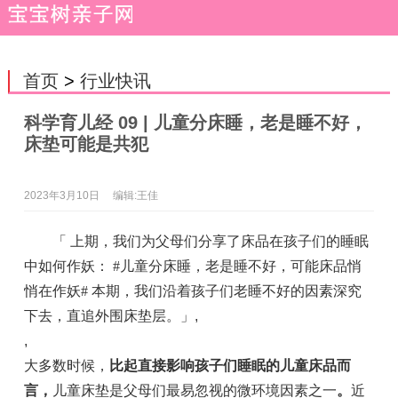
首页
>
行业快讯
科学育儿经 09 | 儿童分床睡，老是睡不好，
床垫可能是共犯
2023年3月10日
编辑:王佳
「 上期，我们为父母们分享了床品在孩子们的睡眠
中如何作妖： #儿童分床睡，老是睡不好，可能床品悄
悄在作妖# 本期，我们沿着孩子们老睡不好的因素深究
下去，直追外围床垫层。」
,
,
大多数时候，
比起直接影响孩子们睡眠的
儿童床品而
言
，
儿童床垫是父母们最易忽视的微环境因素之一
。
近