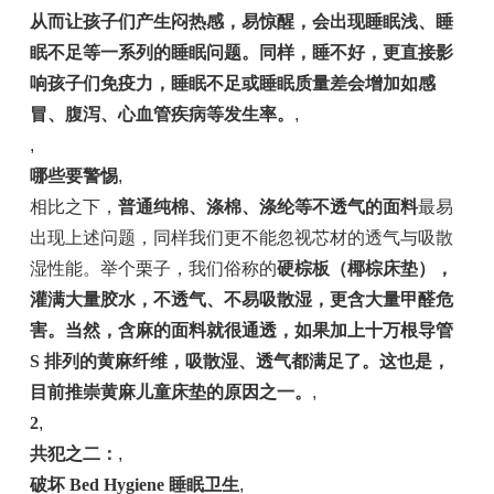
从而让孩子们产生闷热感，易惊醒，会出现睡眠浅、睡
眠不足等一系列的睡眠问题。同样，睡不好，更直接影
响孩子们免疫力，睡眠不足或睡眠质量差会增加如感
冒、腹泻、心血管疾病等发生率。
,
,
哪些要警惕
,
相比之下，
普通纯棉、涤棉、涤纶等不透气的面料
最易
出现上述问题，同样我们更不能忽视芯材的透气与吸散
湿性能。举个栗子，我们俗称的
硬棕板（椰棕床垫），
灌满大量胶水，不透气、
不易吸散湿
，更含大量甲醛危
害。当然，含麻的面料就很通透，如果加上十万根导管
S 排列的黄麻纤维，
吸散湿
、透气都满足了。这也是，
目前推崇黄麻儿童床垫的原因之一。
,
2
,
共犯之二：
,
破坏 Bed Hygiene 睡眠卫生
,