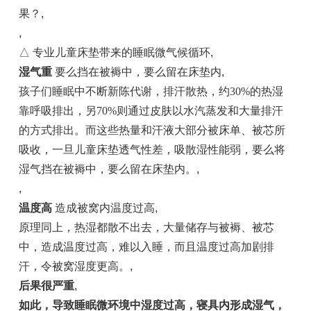
果？
,
,
△ 专业儿童床垫带来的睡眠微气候循环
,
湿气重
要么挡在被褥中，要么留在床垫内
,
孩子们睡眠中不断新陈代谢，排汗散热，约30%的热湿
靠呼吸排出，另70%则通过皮肤以水汽蒸发和大量排汗
的方式排出。而这些热量和汗液大部分被床单、被芯所
吸收，一旦儿童床垫透气性差，吸散湿性能弱，要么将
湿气挡在被褥中，要么留在床垫内。
,
,
温度高
造成被窝内温度过高
,
原理同上，热湿都散不出去，大量储存与被褥、被芯
中，造成温度过高，难以入睡，而且温度过高加剧排
汗，令被窝湿度更高。
,
后果很严重
,
如此，导致睡眠微环境中湿度过高，寝具内形成湿气，