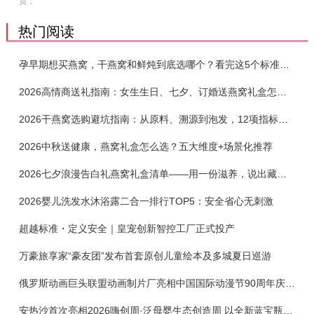
责 。
热门阅读
孕早期想买燕窝，干燕窝和鲜炖到底选哪个？看完这5个标准再下单
2026高情商送礼指南：女生生日、七夕、订婚送燕窝礼盒怎么选？不同关系选购攻略
2026干燕窝选购避坑指南：从原料、溯源到泡发，12项指标判断靠谱燕窝
2026中秋送健康，燕窝礼盒怎么选？五大维度+场景化推荐
2026七夕浪漫告白礼燕窝礼盒清单——用一份滋养，说出藏在心底的爱
2026婴儿洗发水沐浴露二合一排行TOP5：安全省心无刺激
超越标准・定义安全｜皇宠创新智控工厂正式投产
万豪旅享家“豪友团”发布首套原创儿童绘本及多城夏日巡游
俄罗斯动画巨头联盟动画制片厂亮相中国国际动漫节90周年庆开启中国之旅新篇章
安热沙首次亮相2026嗨创周·泛母婴生态创造周 以全新蓝宝瓶定义婴童防晒新标杆