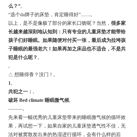
么？”
,
“选个da牌子的床垫，肯定睡得好”……
,
以上，是不是像极了部分的家长口吻呢？当然，
很多家
长越来越深刻地认知到：只有专业的儿童床垫才能带给
孩子们好睡眠。如果随便对付买一张，最后成为拉
垮孩
子
睡眠的最强老六！如果再
加之床品也
不适合，不是共
犯是什么呢？
,
,
△ 想睡得香？没门！
,
1
,
共犯之一：
,
破坏 Bed climate 睡眠微气候
,
———
,
先来看一幅优秀的儿童床垫带来的睡眠微气候的循环效
果，再试想一下，如果自家的儿童床垫透气性不佳，无
法对被窝散发出来的热湿进行循环，会有什么样的后