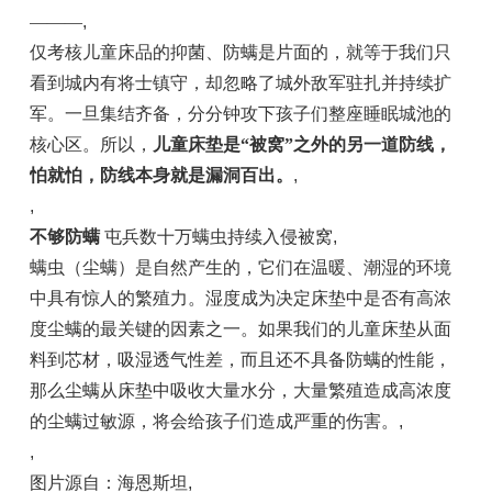
———
,
仅考核儿童床品的抑菌、防螨是片面的，就等于我们只
看到城内有将士镇守，却忽略了城外敌军驻扎并持续扩
军。一旦集结齐备，分分钟攻下孩子们整座睡眠城池的
核心区。所以，
儿童床垫是“被窝”之外的另一道防线，
怕就怕，防线本身就是漏洞百出。
,
,
不够防
螨
屯兵数十万螨虫持续入侵被窝
,
螨虫（尘螨）是自然产生的，它们在温暖、潮湿的环境
中具有惊人的繁殖力。湿度成为决定床垫中是否有高浓
度尘螨的最关键的因素之一。如果我们的儿童床垫从面
料到芯材，吸湿透气性差，而且还不具备防螨的性能，
那么尘螨从床垫中吸收大量水分，大量繁殖造成高浓度
的尘螨过敏源，将会给孩子们造成严重的伤害。
,
,
图片源自：海恩斯坦
,