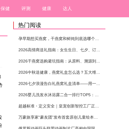
保健
评测
健康
达人
热门阅读
孕早期想买燕窝，干燕窝和鲜炖到底选哪个？看完这5个标准再下单
2026高情商送礼指南：女生生日、七夕、订婚送燕窝礼盒怎么选？不同关系选购攻略
2026干燕窝选购避坑指南：从原料、溯源到泡发，12项指标判断靠谱燕窝
2026中秋送健康，燕窝礼盒怎么选？五大维度+场景化推荐
得
2026七夕浪漫告白礼燕窝礼盒清单——用一份滋养，说出藏在心底的爱
势
2026婴儿洗发水沐浴露二合一排行TOP5：安全省心无刺激
超越标准・定义安全｜皇宠创新智控工厂正式投产
投
万豪旅享家“豪友团”发布首套原创儿童绘本及多城夏日巡游
粉
俄罗斯动画巨头联盟动画制片厂亮相中国国际动漫节90周年庆开启中国之旅新篇章