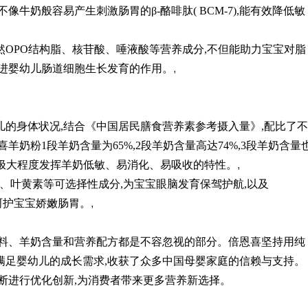
牛奶般容易产生刺激肠胃的β-酪啡肽( BCM-7),能有效降低敏
然OPO结构脂、核苷酸、唾液酸等营养成分,不但能助力宝宝对脂
促进婴幼儿肠道细胞生长发育的作用。
,
儿的身体状况,结合《中国居民膳食营养素参考摄入量》,配比了不
羊奶粉1段羊奶含量为65%,2段羊奶含量高达74%,3段羊奶含量
能极大程度发挥羊奶低敏、易消化、易吸收的特性。
,
A、叶黄素等可选择性成分,为宝宝眼脑发育保驾护航,以及
,呵护宝宝娇嫩肠胃。
,
原料、羊奶含量和营养配方都是不容忽视的部分。倍恩喜坚持用纯
满足婴幼儿的成长需求,收获了众多中国母婴家庭的信赖与支持。
不断进行优化创新,为消费者带来更多营养新选择。