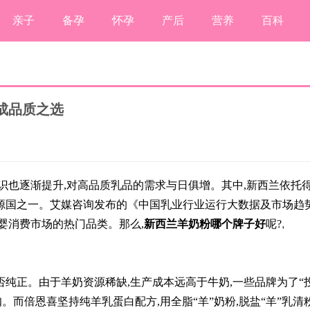
亲子
备孕
怀孕
产后
营养
百科
成品质之选
意识也逐渐提升,对高品质乳品的需求与日俱增。其中,新西兰依托
源国之一。艾媒咨询发布的《中国乳业行业运行大数据及市场趋
婴消费市场的热门品类。那么,
新西兰羊奶粉哪个牌子好
呢?
,
否纯正。由于羊奶资源稀缺,生产成本远高于牛奶,一些品牌为了“
。而倍恩喜坚持纯羊乳蛋白配方,用全脂“羊”奶粉,脱盐“羊”乳清