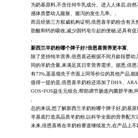
为奶基原料,不含任何牛乳成分。进入人体后,自然不像
感体质婴幼儿腹胀、腹泻的发生几率。
,
而且经第三方权威机构证明,倍恩喜羊奶粉含有天
肪酸和钙的吸收,减少因钙皂引起的便秘,还具有
,
新西兰羊奶粉哪个牌子好?倍恩喜营养更丰富
,
除了坚持纯羊营养,倍恩喜还根据不同月龄段婴幼
同的羊奶含量,来满足其日常营养需求。据悉,倍恩喜
有73%,遥遥领先于市面上同等价位的其他产品,
值得一提的是,倍恩喜羊奶粉还添加了DHA、AR
GOS+FOS益生元组合,帮助调节肠道内菌群平衡
,
总的来说,想了解新西兰羊奶粉哪个牌子好,奶基
羊基底打造高品质羊奶粉,以科学全面的营养配方
未来,倍恩喜将在羊奶粉赛道继续发力,在产品上