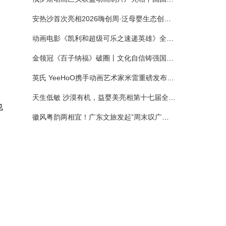
安热沙首次亮相2026嗨创周·泛母婴生态创造周 以全新蓝宝瓶定义婴童防晒新标杆
动画电影《凯利和超级可乐之速递英雄》全国预售正式开启 春日音舞冒险静待影院相约
金领冠《百子纳福》破圈丨文化自信铸强国底色 品质国粉守护新生
英氏 YeeHoO携手动画艺术家米雷重磅发布联名系列，联袂京东深化全渠道战略
天生低敏 沙漠有机，益婴美亮相第十七届全国营养科学大会，展示中国婴幼儿营养创新成果
也
徽风粤韵两相宜！广东文旅发起”周末叹广东”邀约