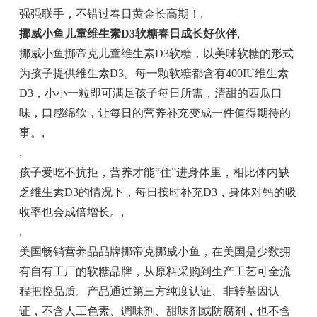
强强联手，不错过春日黄金长高期！
,
挪威小鱼
儿童维生素D3软糖
春日成长好伙伴
,
挪威小鱼挪帝克儿童维生素D3软糖，以美味软糖的形式
为孩子提供维生素D3。每一颗软糖都含有400IU维生素
D3，小小一粒即可满足孩子每日所需，清甜的西瓜口
味，口感绵软，让每日的营养补充变成一件值得期待的
事。
,
,
孩子爱吃不抗拒，营养才能“住”进身体里，相比体内缺
乏维生素D3的情况下，每日按时补充D3，身体对钙的吸
收率也会成倍增长。
,
,
美国畅销营养品品牌挪帝克挪威小鱼，在美国是少数拥
有自有工厂的软糖品牌，从原料采购到生产工艺可全流
程把控品质。产品通过第三方纯度认证、非转基因认
证，不含
人工色素、调味剂、甜味剂或防腐剂
，
也不含