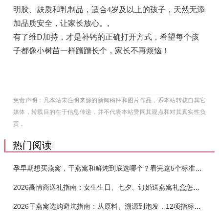
明胶、麸质和乳制品
，
适合4岁及以上的孩子，天然无添
加品质安全，让家长放心。
,
有了维D加持，才是补钙的正确打开方式，希望每个孩
子都像小树苗一样蹭蹭长个，家长不再烦恼！
免责声明：凡本站未注明来源的新闻稿件和图片作品，系本站转载自其它
媒体，转载目的在于信息传递，并不代表本站赞同其观点和对其真实性负
责 。
热门阅读
孕早期想买燕窝，干燕窝和鲜炖到底选哪个？看完这5个标准再下单
2026高情商送礼指南：女生生日、七夕、订婚送燕窝礼盒怎么选？不同关系选购攻略
2026干燕窝选购避坑指南：从原料、溯源到泡发，12项指标判断靠谱燕窝