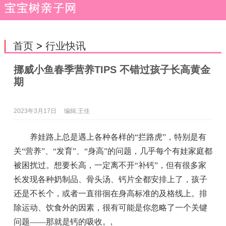
首页
>
行业快讯
挪威小鱼春季营养TIPS 不错过孩子长高黄金
期
2023年3月17日
编辑:王佳
养娃路上总是遇上各种各样的“拦路虎”，特别是有
关“营养”、“发育”、“身高”的问题，几乎每个有娃家庭都
被困扰过。想要长高，一定离不开“补钙”，但
有很多家
长发现
各种奶制品、骨头汤、钙片全都安排上了，孩子
还是不长个，
或者一直
徘徊在身高标准的及格线上
。
排
除运动、饮食外的因素，很有可能是你忽略了一个关键
问题——那就是钙的吸收。
,