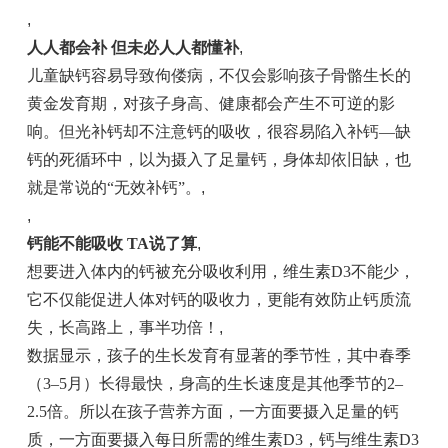
,
人人都会补 但未必人人都懂补
,
儿童缺钙容易导致佝偻病，不仅会影响孩子骨骼生长的
黄金发育期，对孩子身高、健康都会产生不可逆的影
响。但光补钙却不注意钙的吸收，很容易陷入补钙—缺
钙的死循环中，以为摄入了足量钙，身体却依旧缺，也
就是常说的“无效补钙”。
,
,
钙能不能吸收 TA说了算
,
想要进入体内的钙被充分吸收利用，维生素D3不能少，
它不仅能促进人体对钙的吸收力，更能有效防止钙质流
失，长高路上，事半功倍！
,
数据显示，
孩子的生长发育有显著的季节性，其中
春季
（3
–
5月）长得最快，身高的生长速度是其他季节的2
–
2.5倍。
所以在孩子营养方面，一方面要摄入足量的钙
质，一方面要摄入每日所需的维生素D3，钙与维生素D3