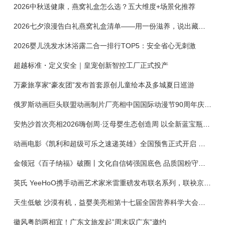
2026中秋送健康，燕窝礼盒怎么选？五大维度+场景化推荐
2026七夕浪漫告白礼燕窝礼盒清单——用一份滋养，说出藏在心底的爱
2026婴儿洗发水沐浴露二合一排行TOP5：安全省心无刺激
超越标准・定义安全｜皇宠创新智控工厂正式投产
万豪旅享家“豪友团”发布首套原创儿童绘本及多城夏日巡游
俄罗斯动画巨头联盟动画制片厂亮相中国国际动漫节90周年庆开启中国之旅新篇章
安热沙首次亮相2026嗨创周·泛母婴生态创造周 以全新蓝宝瓶定义婴童防晒新标杆
动画电影《凯利和超级可乐之速递英雄》全国预售正式开启 春日音舞冒险静待影院相约
金领冠《百子纳福》破圈丨文化自信铸强国底色 品质国粉守护新生
英氏 YeeHoO携手动画艺术家米雷重磅发布联名系列，联袂京东深化全渠道战略
天生低敏 沙漠有机，益婴美亮相第十七届全国营养科学大会，展示中国婴幼儿营养创新成果
徽风粤韵两相宜！广东文旅发起”周末叹广东”邀约