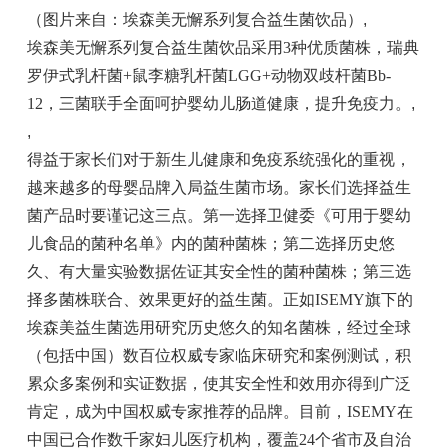
（图片来自：埃森美无懈系列复合益生菌饮品）
,
埃森美无懈系列复合益生菌饮品采用3种优质菌株，瑞典
罗伊式乳杆菌+鼠李糖乳杆菌LGG+动物双歧杆菌Bb-
12，三菌联手全面呵护婴幼儿肠道健康，提升免疫力。
,
,
得益于家长们对于新生儿健康和免疫系统强化的重视，
越来越多的母婴品牌入局益生菌市场。家长们选择益生
菌产品时要谨记这三点。第一选择卫健委《可用于婴幼
儿食品的菌种名单》内的菌种菌株；第二选择历史悠
久、有大量实验数据佐证其安全性的菌种菌株；第三选
择多菌株联合、效果更好的益生菌。正如ISEMY旗下的
埃森美益生菌选用研究历史悠久的知名菌株，经过全球
（包括中国）数百位权威专家临床研究和案例测试，积
累众多案例和实证数据，使其安全性和效用亦得到广泛
肯定，成为中国权威专家推荐的品牌。目前，ISEMY在
中国已合作数千家妇儿医疗机构，覆盖24个省市及自治