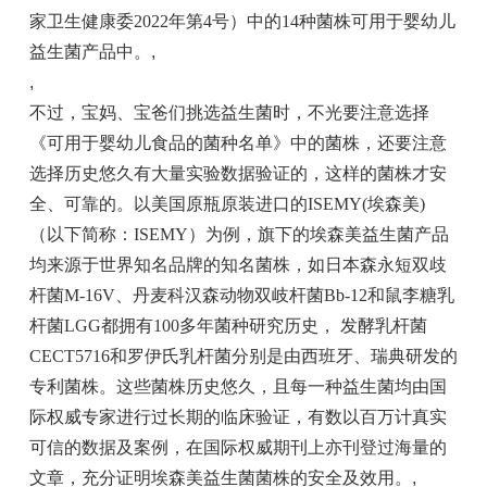
家卫生健康委2022年第4号）中的14种菌株可用于婴幼儿
益生菌产品中。
,
,
不过，宝妈、宝爸们挑选益生菌时，不光要注意选择
《可用于婴幼儿食品的菌种名单》中的菌株，还要注意
选择历史悠久有大量实验数据验证的，这样的菌株才安
全、可靠的。以美国原瓶原装进口的ISEMY(埃森美)
（以下简称：ISEMY）为例，旗下的埃森美益生菌产品
均来源于世界知名品牌的知名菌株，如日本森永短双歧
杆菌M-16V、丹麦科汉森动物双岐杆菌Bb-12和鼠李糖乳
杆菌LGG都拥有100多年菌种研究历史， 发酵乳杆菌
CECT5716和罗伊氏乳杆菌分别是由西班牙、瑞典研发的
专利菌株。这些菌株历史悠久，且每一种益生菌均由国
际权威专家进行过长期的临床验证，有数以百万计真实
可信的数据及案例，在国际权威期刊上亦刊登过海量的
文章，充分证明埃森美益生菌菌株的安全及效用。
,