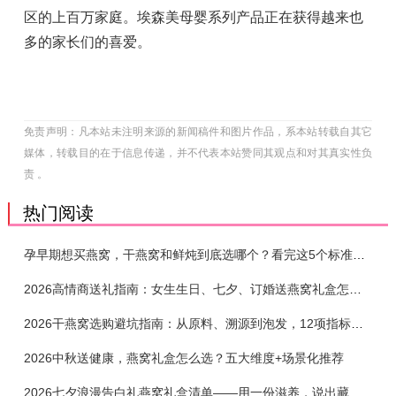
区的上百万家庭。埃森美母婴系列产品正在获得越来也
多的家长们的喜爱。
免责声明：凡本站未注明来源的新闻稿件和图片作品，系本站转载自其它
媒体，转载目的在于信息传递，并不代表本站赞同其观点和对其真实性负
责 。
热门阅读
孕早期想买燕窝，干燕窝和鲜炖到底选哪个？看完这5个标准再下单
2026高情商送礼指南：女生生日、七夕、订婚送燕窝礼盒怎么选？不同关系选购攻略
2026干燕窝选购避坑指南：从原料、溯源到泡发，12项指标判断靠谱燕窝
2026中秋送健康，燕窝礼盒怎么选？五大维度+场景化推荐
2026七夕浪漫告白礼燕窝礼盒清单——用一份滋养，说出藏在心底的爱