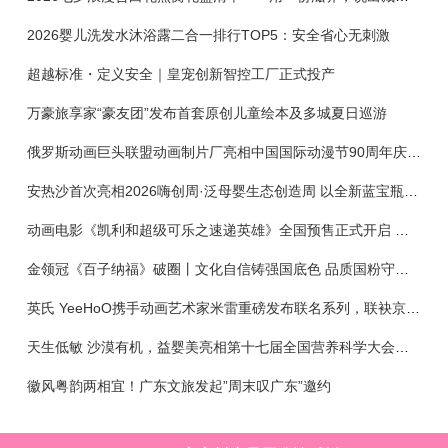
2026婴儿洗发水沐浴露二合一排行TOP5：安全省心无刺激
超越标准・定义安全｜皇宠创新智控工厂正式投产
万豪旅享家“豪友团”发布首套原创儿童绘本及多城夏日巡游
俄罗斯动画巨头联盟动画制片厂亮相中国国际动漫节90周年庆开启中国之旅新篇章
安热沙首次亮相2026嗨创周·泛母婴生态创造周 以全新蓝宝瓶定义婴童防晒新标杆
动画电影《凯利和超级可乐之速递英雄》全国预售正式开启 春日音舞冒险静待影院相约
金领冠《百子纳福》破圈丨文化自信铸强国底色 品质国粉守护新生
英氏 YeeHoO携手动画艺术家米雷重磅发布联名系列，联袂京东深化全渠道战略
天生低敏 沙漠有机，益婴美亮相第十七届全国营养科学大会，展示中国婴幼儿营养创新成果
徽风粤韵两相宜！广东文旅发起”周末叹广东”邀约