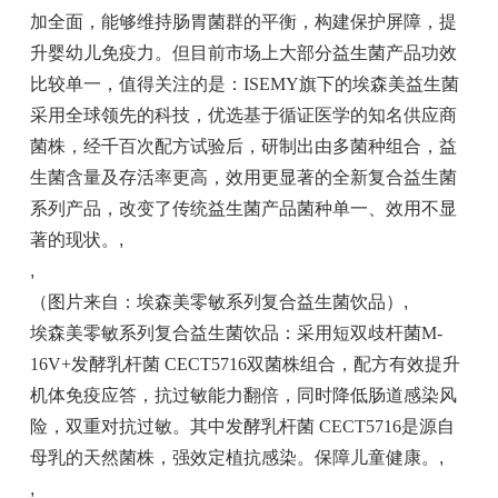
加全面，能够维持肠胃菌群的平衡，构建保护屏障，提
升婴幼儿免疫力。但目前市场上大部分益生菌产品功效
比较单一，值得关注的是：ISEMY旗下的埃森美益生菌
采用全球领先的科技，优选基于循证医学的知名供应商
菌株，经千百次配方试验后，研制出由多菌种组合，益
生菌含量及存活率更高，效用更显著的全新复合益生菌
系列产品，改变了传统益生菌产品菌种单一、效用不显
著的现状。
,
,
（图片来自：埃森美零敏系列复合益生菌饮品）
,
埃森美零敏系列复合益生菌饮品：采用短双歧杆菌M-
16V+发酵乳杆菌 CECT5716双菌株组合，配方有效提升
机体免疫应答，抗过敏能力翻倍，同时降低肠道感染风
险，双重对抗过敏。其中发酵乳杆菌 CECT5716是源自
母乳的天然菌株，强效定植抗感染。保障儿童健康。
,
,