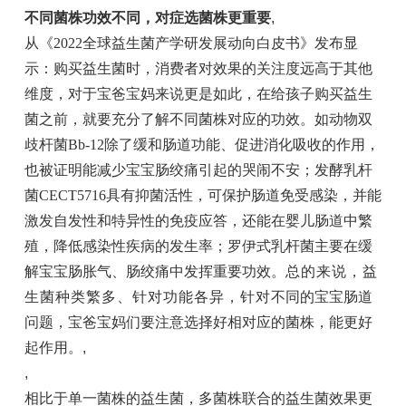
不同菌株功效不同，对症选菌株更重要
,
从《2022全球益生菌产学研发展动向白皮书》发布显
示：购买益生菌时，消费者对效果的关注度远高于其他
维度，对于宝爸宝妈来说更是如此，在给孩子购买益生
菌之前，就要充分了解不同菌株对应的功效。如动物双
歧杆菌Bb-12除了缓和肠道功能、促进消化吸收的作用，
也被证明能减少宝宝肠绞痛引起的哭闹不安；发酵乳杆
菌CECT5716具有抑菌活性，可保护肠道免受感染，并能
激发自发性和特异性的免疫应答，还能在婴儿肠道中繁
殖，降低感染性疾病的发生率；罗伊式乳杆菌主要在缓
解宝宝肠胀气、肠绞痛中发挥重要功效。
总的来说，益
生菌种类繁多、针对功能各异，针对
不同的宝宝肠道
问题，宝爸宝妈们要注意选择好相对应的菌株，能更好
起作用。
,
,
相比于单一菌株的益生菌，多菌株联合的益生菌效果更