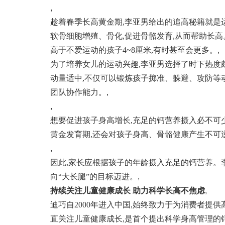
,
趁着春季长高黄金期,李亚男给出的追高秘籍就是
软骨细胞增殖、骨化,促进骨骼发育,从而帮助长高
高于不爱运动的孩子4~8厘米,有时甚至会更多。
,
为了培养女儿的运动兴趣,李亚男选择了时下热度
动量适中,不仅可以锻炼孩子掷准、躲避、攻防等
团队协作能力。
,
,
想要促进孩子身高增长,充足的钙营养摄入必不可
黄金发育期,还会对孩子身高、骨骼健康产生不可
,
因此,家长应根据孩子的年龄摄入充足的钙营养。
向“大长腿”的目标迈进。
,
持续关注儿童健康成长 助力科学长高不焦虑
,
迪巧自2000年进入中国,始终致力于为消费者提
直关注儿童健康成长,是首个提出科学身高管理的钙