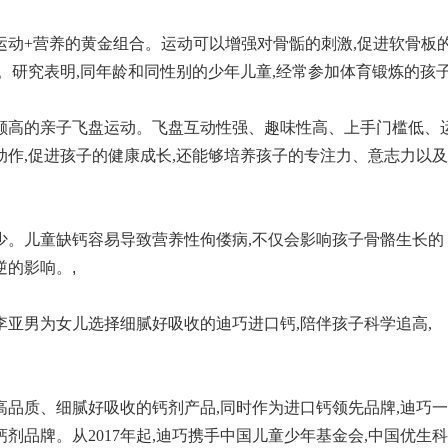
运动+营养的黄金组合。运动可以增强对骨骺的刺激,促进软骨板
。研究表明,同年龄和同性别的少年儿童,经常参加体育锻炼的孩
颇高的亲子飞盘运动。飞盘互动性强、趣味性高、上手门槛低、
动作,促进孩子的健康成长,还能够培养孩子的专注力、意志力以及
少。儿童缺钙容易导致营养性佝偻病,不仅会影响孩子骨骼生长的
逆的影响。
,
李亚男为女儿选择细腻好吸收的迪巧进口钙,陪伴孩子科学追高,
供高品质、细腻好吸收的钙剂产品,同时作为进口钙领先品牌,迪巧一
剂品牌。从2017年起,迪巧携手中国儿童少年基金会,中国优生科