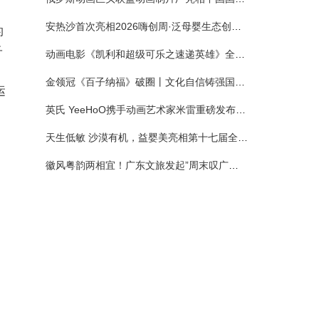
安热沙首次亮相2026嗨创周·泛母婴生态创造周 以全新蓝宝瓶定义婴童防晒新标杆
的
子
动画电影《凯利和超级可乐之速递英雄》全国预售正式开启 春日音舞冒险静待影院相约
金领冠《百子纳福》破圈丨文化自信铸强国底色 品质国粉守护新生
运
英氏 YeeHoO携手动画艺术家米雷重磅发布联名系列，联袂京东深化全渠道战略
天生低敏 沙漠有机，益婴美亮相第十七届全国营养科学大会，展示中国婴幼儿营养创新成果
徽风粤韵两相宜！广东文旅发起”周末叹广东”邀约