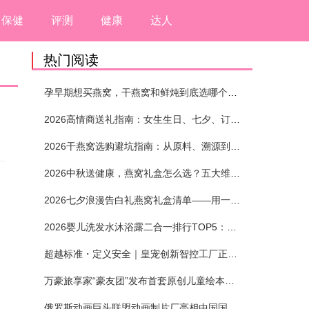
保健
评测
健康
达人
热门阅读
孕早期想买燕窝，干燕窝和鲜炖到底选哪个？看完这5个标准再下单
2026高情商送礼指南：女生生日、七夕、订婚送燕窝礼盒怎么选？不同关系选购攻略
2026干燕窝选购避坑指南：从原料、溯源到泡发，12项指标判断靠谱燕窝
2026中秋送健康，燕窝礼盒怎么选？五大维度+场景化推荐
2026七夕浪漫告白礼燕窝礼盒清单——用一份滋养，说出藏在心底的爱
2026婴儿洗发水沐浴露二合一排行TOP5：安全省心无刺激
超越标准・定义安全｜皇宠创新智控工厂正式投产
万豪旅享家“豪友团”发布首套原创儿童绘本及多城夏日巡游
俄罗斯动画巨头联盟动画制片厂亮相中国国际动漫节90周年庆开启中国之旅新篇章