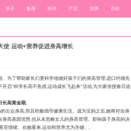
亲子
备孕
怀孕
产后
营养
百科
使 运动+营养促进身高增长
期。为了帮助家长们更科学地做好孩子们的身高管理,进口钙领先
开启“科学长高不焦虑,运动成长飞起来”活动,为大家传授春日追
日长高黄金期
,
cm的出众身高,而且积极倡导健康生活。成为宝妈之后,她将对自身
有身高基因优势,也从未忽略女儿的身高管理。影响孩子身高的决
,甚至情绪。在她看来,运动和营养尤为关键。
,