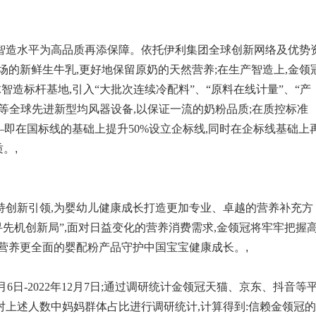
智造水平为高品质再添保障。依托伊利集团全球创新网络及优势
场的新鲜生牛乳,更好地保留原奶的天然营养;在生产智造上,金领
智造标杆基地,引入“大批次连续冷配料”、“原料在线计量”、“产
”等全球先进新型均风器设备,以保证一流的奶粉品质;在质控标准
—即在国标线的基础上提升50%设立企标线,同时在企标线基础上
质。
,
持创新引领,为婴幼儿健康成长打造更加专业、卓越的营养补充方
寻先机创新局”,面对日益变化的营养消费需求,金领冠将牢牢把握
、营养更全面的婴配粉产品守护中国宝宝健康成长。
,
1月6日-2022年12月7日;通过调研统计金领冠天猫、京东、抖音等
对上述人数中妈妈群体占比进行调研统计,计算得到:信赖金领冠的