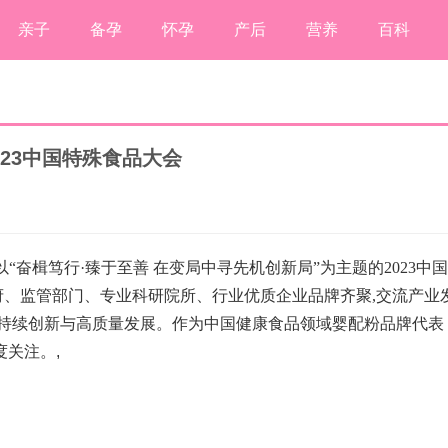
亲子
备孕
怀孕
产后
营养
百科
23中国特殊食品大会
,以“奋楫笃行·臻于至善 在变局中寻先机创新局”为主题的2023中国
、监管部门、专业科研院所、行业优质企业品牌齐聚,交流产业
业持续创新与高质量发展。作为中国健康食品领域婴配粉品牌代表
度关注。
,