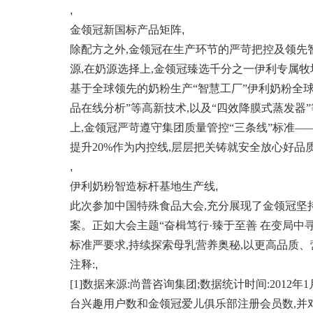
,
金领冠新国标产品矩阵
,
除配方之外,金领冠在生产环节的严苛把控及领先
源,在奶源选择上,金领冠臻选千分之一伊利专属牧
基于全球领先的奶粉生产“智慧工厂”伊利奶粉全球
品在线分析”等高新技术,以及“四效降膜式蒸发器
上,金领冠严苛遵守集团质量管控“三条线”标准—
提升20%作为内控线,层层把关铸就安全放心好品
,
伊利奶粉智造标杆基地生产线
,
此次参加中国特殊食品大会,充分展现了金领冠坚
案。正如大会主题“奋楫笃行·臻于至善 在变局中
标准严要求,持续探索母乳营养奥秘,以更高品质
注释:
,
[1]数据来源:尚普咨询集团;数据统计时间:2012年
台兴趣用户数和金领冠爱儿俱乐部注册会员数,并