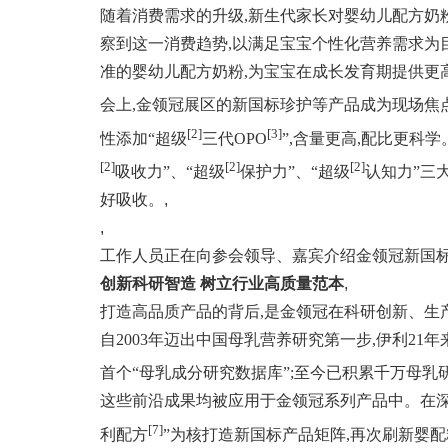
随着消费需求的升级,新生代家长对婴幼儿配方奶
察到这一消费趋势,以满足宝宝个性化营养需求为
准的婴幼儿配方奶粉,为宝宝在成长发育期提供更
会上,金领冠展区的新国标珍护等产品成为现场焦
[2]
[3]
性添加“超级
三代OPO
”,含量更高,配比更科
[2]
[2]
[2]
吸收力”、“超级
保护力”、“超级
认知力”三
好吸收。
,
,
工作人员正在向参会领导、嘉宾介绍金领冠新国
创新科研智造
树立行业高质量范本
,
打造高品质产品的背后,是金领冠在科研创新、生
自2003年迈出中国母乳营养研究第一步,伊利2
首个“母乳成分研究数据库”;至今已积累千万母乳
这些前沿成果均被应用于金领冠系列产品中。在深
[7]
利配方
”为核打造新国标产品矩阵,再次刷新婴