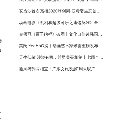
安热沙首次亮相2026嗨创周·泛母婴生态创造周 以全新蓝宝瓶定义婴童防晒新标杆
动画电影《凯利和超级可乐之速递英雄》全国预售正式开启 春日音舞冒险静待影院相约
金领冠《百子纳福》破圈丨文化自信铸强国底色 品质国粉守护新生
级
英氏 YeeHoO携手动画艺术家米雷重磅发布联名系列，联袂京东深化全渠道战略
养
天生低敏 沙漠有机，益婴美亮相第十七届全国营养科学大会，展示中国婴幼儿营养创新成果
徽风粤韵两相宜！广东文旅发起”周末叹广东”邀约
且
专