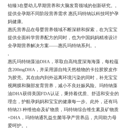
铂臻3在婴幼儿早期营养和大脑发育领域的创新研究。
,
提供全孕期不同阶段营养需求 惠氏玛特纳以科技呵护孕
妈健康
,
惠氏营养品在母婴营养领域不断深耕和探索，在为宝宝
提供全面科学营养配方的同时，也为中国妈妈精准设计
全孕期营养解决方案——惠氏玛特纳系列。
,
,
惠氏玛特纳藻油DHA，萃取自高纯度深海海藻，每粒蕴
含200mgDHA，并采用源自纯天然植物的卡拉胶胶皮作
为胶壳。其在由内到外远离环境污染的同时，补充宝宝
视网膜和脑部发育营养，减小不良妊娠风险。玛特纳藻
油DHA获得美国FDA认证，秉持着优质、舒适和安全的
理念，护航孕妈妈和宝宝的健康每一步。此外，还有玛
特纳23 种维他命及矿物质，玛特纳综合维生素及矿物质
+DHA，玛特纳通乳益生菌等孕产营养品，共同助力母
爱呵护。
,