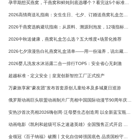
孕早期想买燕窝，干燕窝和鲜炖到底选哪个？看完这5个标准再下单
2026高情商送礼指南：女生生日、七夕、订婚送燕窝礼盒怎么选？不同关系选购攻略
2026干燕窝选购避坑指南：从原料、溯源到泡发，12项指标判断靠谱燕窝
2026中秋送健康，燕窝礼盒怎么选？五大维度+场景化推荐
2026七夕浪漫告白礼燕窝礼盒清单——用一份滋养，说出藏在心底的爱
2026婴儿洗发水沐浴露二合一排行TOP5：安全省心无刺激
超越标准・定义安全｜皇宠创新智控工厂正式投产
万豪旅享家“豪友团”发布首套原创儿童绘本及多城夏日巡游
俄罗斯动画巨头联盟动画制片厂亮相中国国际动漫节90周年庆开启中国之旅新篇章
安热沙首次亮相2026嗨创周·泛母婴生态创造周 以全新蓝宝瓶定义婴童防晒新标杆
动画电影《凯利和超级可乐之速递英雄》全国预售正式开启 春日音舞冒险静待影院相约
金领冠《百子纳福》破圈丨文化自信铸强国底色 品质国粉守护新生