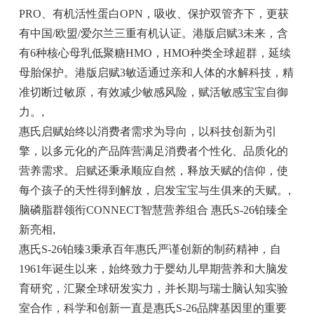
PRO、有机活性蛋白OPN，吸收、保护双管齐下，更获
有中国/欧盟/爱尔兰三重有机认证。港版启赋3未来，含
有6种核心母乳低聚糖HMO，HMO种类全球超群，延续
母胎保护。港版启赋3敏适通过亲和人体的水解科技，精
准切断过敏原，有效减少敏感风险，赋活敏感宝宝自御
力。
,
惠氏启赋始终以消费者需求为导向，以科技创新为引
擎，以多元化的产品阵营满足消费者个性化、品质化的
营养需求。启赋还秉承顺应自然，释放天赋的信仰，使
每个孩子的天性得到解放，启发宝宝与生俱来的天赋。
,
脑磷脂群领衔CONNECT智慧营养组合 惠氏S-26铂臻全
新亮相
,
惠氏S-26铂臻3秉承百年惠氏严谨创新的制药精神，自
1961年诞生以来，始终致力于婴幼儿早期营养和大脑发
育研究，汇聚全球研发实力，并长期与瑞士脑认知实验
室合作，科学和创新一直是惠氏S-26品牌基因里的重要