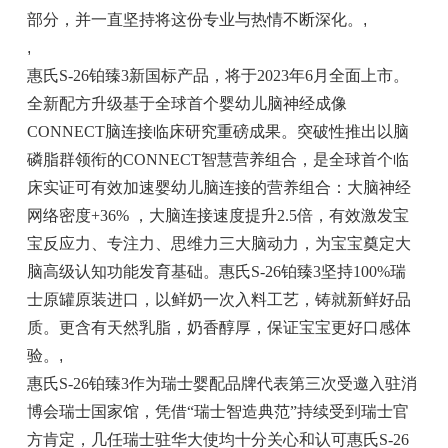
部分，并一直坚持将这份专业与热情不断深化。
,
,
惠氏S-26铂臻3新国标产品，将于2023年6月全面上市。
全新配方升级基于全球首个婴幼儿脑神经成像
CONNECT脑连接临床研究重磅成果。突破性推出以脑
磷脂群领衔的CONNECT智慧营养组合，是全球首个临
床实证可有效加速婴幼儿脑连接的营养组合：大脑神经
网络密度+36% ，大脑连接速度提升2.5倍，有效激发宝
宝反应力、专注力、思维力三大脑动力，为宝宝奠定大
脑高级认知功能发育基础。惠氏S-26铂臻3坚持100%瑞
士原罐原装进口，以鲜奶一次入料工艺，铸就新鲜好品
质。更含有天然乳脂，奶香醇厚，保证宝宝更好口感体
验。
,
惠氏S-26铂臻3作为瑞士婴配品牌代表第三次受邀入驻消
博会瑞士国家馆，凭借“瑞士智造典范”持续受到瑞士官
方肯定，几任瑞士驻华大使均十分关心和认可惠氏S-26