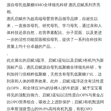
源自母乳低聚糖HMO全球领先科研 惠氏启赋系列齐亮
相
,
惠氏启赋作为超高端母婴营养品领导品牌，自诞生以
来，一直推崇母乳、研究母乳、学习母乳，通过亲和人
体科技还原自然，在营养素配比、分子层面、以及更进
一步的活性功能层面模拟母乳，提供了一系列在科技和
质量上均十分卓越的产品。
,
,
此次展出的启赋3蕴淳、启赋3蓝钻以及启赋3有机均为新
国标产品，惠氏启赋源自母乳低聚糖全球领先科研，专
利加持72倍精粹低聚糖，天然含有母乳低聚糖3’SL，达
到亲和人体的喂养效果。此外，启赋3蕴淳还含有活性蛋
白OPN，和全球仅30%的珍稀A2奶牛奶源，赋予宝宝看
得见的顶配自御力。启赋3蓝钻以活性蛋白OPN与黄金占
比OPO营养组合，吸收之上进阶保护；启赋3有机甄选阿
尔卑斯顶级雪山的99.8%高纯有机乳脂，有机OPO