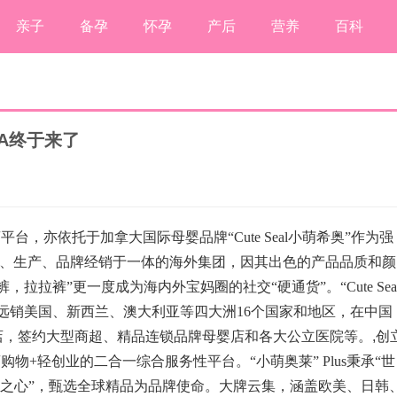
亲子
备孕
怀孕
产后
营养
百科
TA终于来了
平台，亦依托于加拿大国际母婴品牌“Cute Seal小萌希奥”作为强
发、设计、生产、品牌经销于一体的海外集团，因其出色的产品品质和颜
拉拉裤”更一度成为海内外宝妈圈的社交“硬通货”。“Cute Sea
远销美国、新西兰、澳大利亚等四大洲16个国家和地区，在中国
体店，签约大型商超、精品连锁品牌母婴店和各大公立医院等。
,
创
电商购物+轻创业的二合一综合服务性平台。“小萌奥莱” Plus秉承“世
妈妈之心”，甄选全球精品为品牌使命。大牌云集，涵盖欧美、日韩