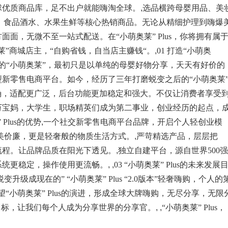
球优质商品库，足不出户就能嗨淘全球。
,
选品横跨母婴用品、美
、食品酒水、水果生鲜等核心热销商品。无论从精细护理到嗨爆
面，无微不至一站式配送。在“小萌奥莱” Plus，你将拥有属
莱”商城店主，“自购省钱，自当店主赚钱“。
,
01 打造“小萌奥
场的“小萌奥莱”，最初只是以单纯的母婴好物分享，天天有好价的
新零售电商平台。如今，经历了三年打磨蜕变之后的“小萌奥莱
晰明确，适配更广泛，后台功能更加稳定和强大。不仅让消费者享受
万宝妈，大学生，职场精英们成为第二事业，创业经历的起点，
 Plus的优势
,
一个社交新零售电商平台品牌，开启个人轻创业模
美价廉，更是轻奢般的物质生活方式。
,
严苛精选产品，层层把
流程。让品牌品质在阳光下透见。
,
独立自建平台，源自世界500强
系统更稳定，操作使用更流畅。
, ,
03 “小萌奥莱” Plus的未来发展
升级成现在的” “小萌奥莱” Plus “2.0版本”轻奢嗨购，个人的
“小萌奥莱” Plus的演进，形成全球大牌嗨购，无尽分享，无限
目标，让我们每个人成为分享世界的分享官。
, ,
“小萌奥莱” Plus，