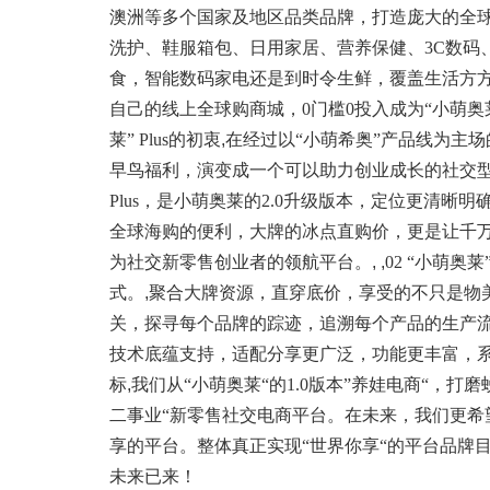
澳洲等多个国家及地区品类品牌，打造庞大的全
洗护、鞋服箱包、日用家居、营养保健、3C数码
食，智能数码家电还是到时令生鲜，覆盖生活方方面
自己的线上全球购商城，0门槛0投入成为“小萌奥
莱” Plus的初衷
,
在经过以“小萌希奥”产品线为主
早鸟福利，演变成一个可以助力创业成长的社交型
Plus，是小萌奥莱的2.0升级版本，定位更清
全球海购的便利，大牌的冰点直购价，更是让千
为社交新零售创业者的领航平台。
, ,
02 “小萌奥莱”
式。
,
聚合大牌资源，直穿底价，享受的不只是物
关，探寻每个品牌的踪迹，追溯每个产品的生产
技术底蕴支持，适配分享更广泛，功能更丰富，
标
,
我们从“小萌奥莱“的1.0版本”养娃电商“，打磨蜕变
二事业“新零售社交电商平台。在未来，我们更希望
享的平台。整体真正实现“世界你享“的平台品牌
未来已来！