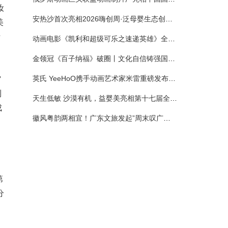
妆
安热沙首次亮相2026嗨创周·泛母婴生态创造周 以全新蓝宝瓶定义婴童防晒新标杆
美
于
动画电影《凯利和超级可乐之速递英雄》全国预售正式开启 春日音舞冒险静待影院相约
金领冠《百子纳福》破圈丨文化自信铸强国底色 品质国粉守护新生
英氏 YeeHoO携手动画艺术家米雷重磅发布联名系列，联袂京东深化全渠道战略
”
到
天生低敏 沙漠有机，益婴美亮相第十七届全国营养科学大会，展示中国婴幼儿营养创新成果
成
徽风粤韵两相宜！广东文旅发起”周末叹广东”邀约
目
第
分