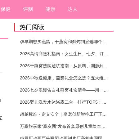
保健
评测
健康
达人
热门阅读
孕早期想买燕窝，干燕窝和鲜炖到底选哪个？看完这5个标准再下单
2026高情商送礼指南：女生生日、七夕、订婚送燕窝礼盒怎么选？不同关系选购攻略
2026干燕窝选购避坑指南：从原料、溯源到泡发，12项指标判断靠谱燕窝
2026中秋送健康，燕窝礼盒怎么选？五大维度+场景化推荐
2026七夕浪漫告白礼燕窝礼盒清单——用一份滋养，说出藏在心底的爱
l
2026婴儿洗发水沐浴露二合一排行TOP5：安全省心无刺激
超越标准・定义安全｜皇宠创新智控工厂正式投产
立
万豪旅享家“豪友团”发布首套原创儿童绘本及多城夏日巡游
、
俄罗斯动画巨头联盟动画制片厂亮相中国国际动漫节90周年庆开启中国之旅新篇章