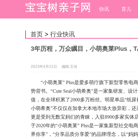
快讯
育儿
首页
>
行业快讯
3年历程，万众瞩目，小萌奥莱Plus，
2023年4月21日
编辑:王佳
“小萌奥莱” Plus是爱多萌疗旗下新型零售电商
势背书。“Cute Seal小萌希奥”是一家集研
值，在全球积累了2000多万粉丝。明星单品“纸尿裤，
小萌希奥”不仅仅在加拿大本地市场大放异彩，还
更是受到无数宝妈们的青睐，入驻8900多家实
于2020年的“小萌奥莱” Plus是一家集新型社交
界你享”，“分享品质分享爱”的品牌理念，以“