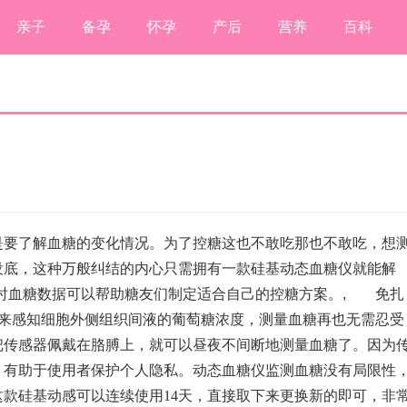
亲子
备孕
怀孕
产后
营养
百科
要了解血糖的变化情况。为了控糖这也不敢吃那也不敢吃，想
没底，这种万般纠结的内心只需拥有一款硅基动态血糖仪就能解
时血糖数据可以帮助糖友们制定适合自己的控糖方案。
,
免扎
感知细胞外侧组织间液的葡萄糖浓度，测量血糖再也无需忍受
把传感器佩戴在胳膊上，就可以昼夜不间断地测量血糖了。因为
，有助于使用者保护个人隐私。动态血糖仪监测血糖没有局限性
款硅基动感可以连续使用14天，直接取下来更换新的即可，非