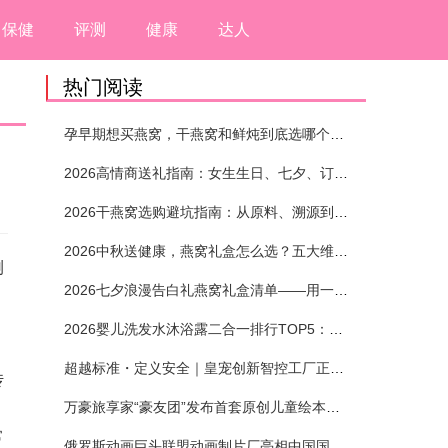
保健
评测
健康
达人
热门阅读
孕早期想买燕窝，干燕窝和鲜炖到底选哪个？看完这5个标准再下单
2026高情商送礼指南：女生生日、七夕、订婚送燕窝礼盒怎么选？不同关系选购攻略
2026干燕窝选购避坑指南：从原料、溯源到泡发，12项指标判断靠谱燕窝
2026中秋送健康，燕窝礼盒怎么选？五大维度+场景化推荐
测
2026七夕浪漫告白礼燕窝礼盒清单——用一份滋养，说出藏在心底的爱
2026婴儿洗发水沐浴露二合一排行TOP5：安全省心无刺激
超越标准・定义安全｜皇宠创新智控工厂正式投产
传
，
万豪旅享家“豪友团”发布首套原创儿童绘本及多城夏日巡游
常
俄罗斯动画巨头联盟动画制片厂亮相中国国际动漫节90周年庆开启中国之旅新篇章