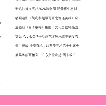
安热沙首次亮相2026嗨创周·泛母婴生态创造周 以全新蓝宝瓶定义婴童防晒新标杆
，
动画电影《凯利和超级可乐之速递英雄》全国预售正式开启 春日音舞冒险静待影院相约
控
金领冠《百子纳福》破圈丨文化自信铸强国底色 品质国粉守护新生
英氏 YeeHoO携手动画艺术家米雷重磅发布联名系列，联袂京东深化全渠道战略
仪
在
天生低敏 沙漠有机，益婴美亮相第十七届全国营养科学大会，展示中国婴幼儿营养创新成果
徽风粤韵两相宜！广东文旅发起”周末叹广东”邀约
，