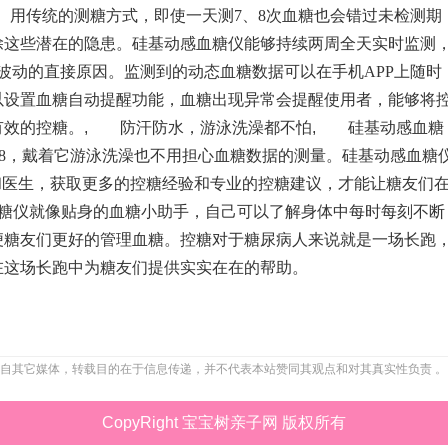
传统的测糖方式，即使一天测7、8次血糖也会错过未检测期
除这些潜在的隐患。硅基动感血糖仪能够持续两周全天实时监测
波动的直接原因。监测到的动态血糖数据可以在手机APP上随时
以设置血糖自动提醒功能，血糖出现异常会提醒使用者，能够将
有效的控糖。
,
防汗防水，游泳洗澡都不怕
,
硅基动感血糖
X8，戴着它游泳洗澡也不用担心血糖数据的测量。硅基动感血糖
和医生，获取更多的控糖经验和专业的控糖建议，才能让糖友们
仪就像贴身的血糖小助手，自己可以了解身体中每时每刻不断
便糖友们更好的管理血糖。控糖对于糖尿病人来说就是一场长跑
在这场长跑中为糖友们提供实实在在的帮助。
自其它媒体，转载目的在于信息传递，并不代表本站赞同其观点和对其真实性负责 。
CopyRight 宝宝树亲子网 版权所有