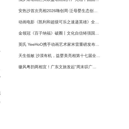
安热沙首次亮相2026嗨创周·泛母婴生态创造周 以全新蓝宝瓶定义婴童防晒新标杆
动画电影《凯利和超级可乐之速递英雄》全国预售正式开启 春日音舞冒险静待影院相约
金领冠《百子纳福》破圈丨文化自信铸强国底色 品质国粉守护新生
英氏 YeeHoO携手动画艺术家米雷重磅发布联名系列，联袂京东深化全渠道战略
，
打
天生低敏 沙漠有机，益婴美亮相第十七届全国营养科学大会，展示中国婴幼儿营养创新成果
徽风粤韵两相宜！广东文旅发起”周末叹广东”邀约
棋
@
德
妈