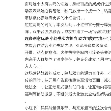
面对这个太有共鸣的话题，身经百战的妈妈们也按
动发表哄娃心得笔记…独门妙招一个接一个，话题
潜移默化影响着更多的小红薯们。
,
短短两周的时间，本次活动，小红书官号账号曝光
阵，双平台强强联合，成功打造了一场“品质哄娃
超多创意玩法 小红书实力担当 助力“哄娃”功不可
本次合作结合小红书站内IP、引流等多层级资源
开屏、动态信息流、火焰热搜等站内引流齐头并
内亲子人群培养了深度信任，并充分建立了用户“
入人心。
,
这场营销战役的成功，除却双方的通力合作外，
传的同时，从开屏广告直接跳转至活动页面，减
玩法之一，让互动形式更加低门槛，让互动内容
福利等辅助激励，不断并最大化激发全站爸妈哄
,
小红书「妈妈能量俱乐部」与京东超市的这次合