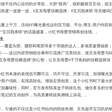
捺不住内心迫切的分享欲，大胆“跟风”，或积极留言互动，或
热度一波接一波，#京东母婴信赖选择、#宝贝我来哄 等关键词
量上千万，活动H5曝光量也达到百万级。平台-博主-用户内容
”“宝贝我来哄”的话题盛宴，小红书母婴营销再创佳绩。
,
没
,
——覆盖头部、腰部和尾部等多个等级的达人，多场景渗透辐射
进——这记内容营销组合拳和引流推广完美结合，使京东母婴与
京东母婴信赖选择”的心智，让京东母婴6千万爸妈的信赖选择深
小红书本身的表现也可圈可点，功不可没。开屏引流，加强曝光
少用户消耗，实现高转化。增加左滑创意，这个小红书时下最火
更加趣味性，同时，官方发布惊喜盒子哄娃礼包、做任务兑积分
娃笔记的互动创作，为高质量哄娃风潮锦上添花。
,
作，引爆的不仅仅是小红书站内的哄娃热潮、京东超市宝贝趴的