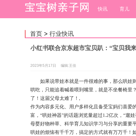
快讯
育儿
首页
>
行业快讯
小红书联合京东超市宝贝趴：“宝贝我来
2023年5月17日
编辑:王佳
如果说带娃本就是一件很难的事，那么哄娃
哄吃，只能追着喊着喂到嘴里，就是不坐餐椅里
了！这届父母太难了！
,
作为内容多元化、用户多样化且备受宝妈们喜爱的
富，“哄娃神器”的话题浏览量超过1.2亿次，“遛
母婴好物种草、科学育儿知识学习与分享的重要
哄娃的烦恼有千千万，搞定的方式就有万万千！如