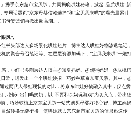
部」携手京东超市宝贝趴，共同揭晓哄娃秘籍，掀起“品质哄娃”新
+，专属话题页“京东母婴信赖选择”和“宝贝我来哄”的曝光量累计
小红书母婴营销再掀出圈高潮。
,
“跟风”
,
小红书头部达人多场景化哄娃短片，博主达人哄娃好物渗透笔记
机的聚合号召笔记等。在层层资源加码下，“宝贝我来哄”一炮
灵感，小红书多圈层达人博主@知夏妈妈、@熙熙妈妈、@屁桃
趣日常，迸发出一个个哄娃妙招，巧妙种草京东宝贝趴。其中，
开端，通过两代人带娃现状的对比，将京东哄娃好物融入其中，仅点赞
，出门吃饭or出门喝奶奶，以“不要和亲妈玩游戏”为切入点，带出
母婴好物，巧妙软植上京东宝贝趴一站式购买母婴好物心智…博主妈
，自然转换无缝衔接，使哄娃就去京东超市宝贝趴的信息迅速传