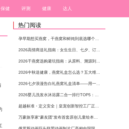
保健
评测
健康
达人
热门阅读
孕早期想买燕窝，干燕窝和鲜炖到底选哪个？看完这5个标准再下单
2026高情商送礼指南：女生生日、七夕、订婚送燕窝礼盒怎么选？不同关系选购攻略
2026干燕窝选购避坑指南：从原料、溯源到泡发，12项指标判断靠谱燕窝
2026中秋送健康，燕窝礼盒怎么选？五大维度+场景化推荐
？
2026七夕浪漫告白礼燕窝礼盒清单——用一份滋养，说出藏在心底的爱
精
2026婴儿洗发水沐浴露二合一排行TOP5：安全省心无刺激
超越标准・定义安全｜皇宠创新智控工厂正式投产
的
万豪旅享家“豪友团”发布首套原创儿童绘本及多城夏日巡游
红
俄罗斯动画巨头联盟动画制片厂亮相中国国际动漫节90周年庆开启中国之旅新篇章