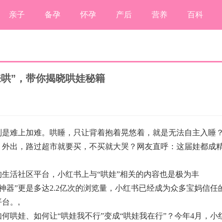
亲子
备孕
怀孕
产后
营养
百科
哄”，带你揭晓哄娃秘籍
则是难上加难。哄睡，只让背着抱着晃悠着，就是无法自主入睡
？外出，路过超市就要买，不买就大哭？网友直呼：这届娃都成
生活社区平台，小红书上与“哄娃”相关的内容也是极为丰
娃神器”更是多达2.2亿次的浏览量，小红书已经成为众多宝妈信任
平台。
,
何哄娃、如何让“哄娃我不行”变成“哄娃我在行”？今年4月，小