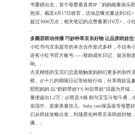
书重磅出击，首个母婴垂直类IP「妈妈能量俱乐
热浪。截至4月17日收官，活动总曝光量达到2亿
超过3000万次，相关笔记的点赞量累计6万+，
,
多圈层联动传播 巧妙种草京东好物 让品质哄娃也
小红书与京东超市的本次合作形式多样，不仅有
还有小红书官方账号——辣妈成长日记、娱乐制造
响。
,
古灵精怪的宝贝们总是能触发妈妈们更多的创作
棋、@十八的萌喵日记等纷纷行动，分享萌娃逗
熙熙妈妈 以“奶奶带娃VS 90后带娃”话题为
量便超出1.2万；@西贡A猫 则与宝宝斗智斗勇
佑湿巾、皇家美素佳儿、baby care保温壶等
们从哄娃攻略出发，到场景化种草京东哄娃好物
播。
,
,