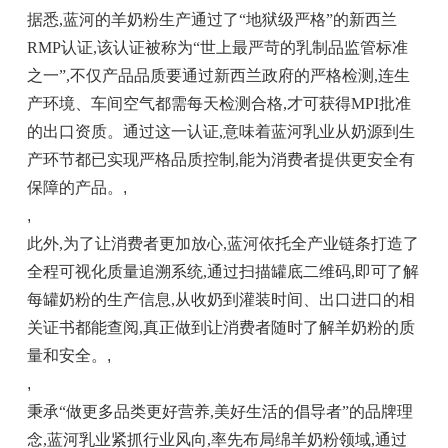
据悉,蓝河的羊奶粉生产通过了“地狱级严格”的新西兰
RMP认证,该认证被称为“世上最严苛的乳制品监管标准
之一”,不仅产品品质要通过新西兰政府的严格检测,连生
产环境、车间空气都需每天检测合格,才可获得MPI批准
的出口资质。通过这一认证,意味着蓝河乳业从奶源到生
产环节都已实现严格品质控制,能为消费者提供更安全有
保障的产品。
,
,
此外,为了让消费者更加放心,蓝河依托全产业链条打造了
全程可视化质量追溯系统,通过扫描罐底二维码,即可了解
每罐奶粉的生产信息,从收奶到灌装时间、出口进口的相
关证书都能查阅,真正做到让消费者随时了解羊奶粉的质
量和安全。
,
,
秉承“做更多品类更好营养,美好生活的倡导者”的品牌理
念,蓝河乳业紧抓行业风向,率先布局绵羊奶粉领域,通过