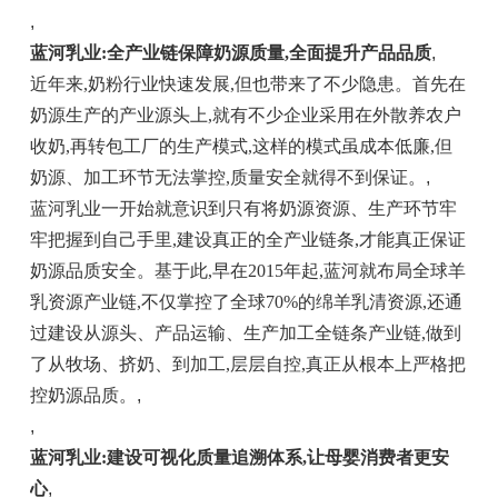
,
蓝河乳业:全产业链保障奶源质量,全面提升产品品质
,
近年来,奶粉行业快速发展,但也带来了不少隐患。首先在
奶源生产的产业源头上,就有不少企业采用在外散养农户
收奶,再转包工厂的生产模式,这样的模式虽成本低廉,但
奶源、加工环节无法掌控,质量安全就得不到保证。
,
蓝河乳业一开始就意识到只有将奶源资源、生产环节牢
牢把握到自己手里,建设真正的全产业链条,才能真正保证
奶源品质安全。基于此,早在2015年起,蓝河就布局全球羊
乳资源产业链,不仅掌控了全球70%的绵羊乳清资源,还通
过建设从源头、产品运输、生产加工全链条产业链,做到
了从牧场、挤奶、到加工,层层自控,真正从根本上严格把
控奶源品质。
,
,
蓝河乳业:建设可视化质量追溯体系,让母婴消费者更安
心
,