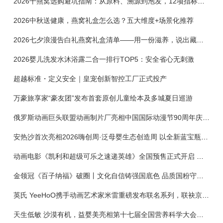
2026干燕窝选购避坑指南：从原料、溯源到泡发，12项指标判断靠谱燕窝
2026中秋送健康，燕窝礼盒怎么选？五大维度+场景化推荐
2026七夕浪漫告白礼燕窝礼盒清单——用一份滋养，说出藏在心底的爱
2026婴儿洗发水沐浴露二合一排行TOP5：安全省心无刺激
超越标准・定义安全｜皇宠创新智控工厂正式投产
万豪旅享家“豪友团”发布首套原创儿童绘本及多城夏日巡游
俄罗斯动画巨头联盟动画制片厂亮相中国国际动漫节90周年庆开启中国之旅新篇章
安热沙首次亮相2026嗨创周·泛母婴生态创造周 以全新蓝宝瓶定义婴童防晒新标杆
动画电影《凯利和超级可乐之速递英雄》全国预售正式开启 春日音舞冒险静待影院相约
金领冠《百子纳福》破圈丨文化自信铸强国底色 品质国粉守护新生
英氏 YeeHoO携手动画艺术家米雷重磅发布联名系列，联袂京东深化全渠道战略
天生低敏 沙漠有机，益婴美亮相第十七届全国营养科学大会，展示中国婴幼儿营养创新成果