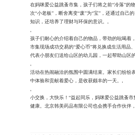
在妈咪爱公益跳蚤市集，孩子们将之前“冷落”的
次“小老板”，断舍离变“废”为“宝”，还通过自
知识，还培养了理财与环保的意识。
,
,
孩子们耐心的介绍着自己的物品，带劲的吆喝着
市集现场成功交易的
“爱心币”将兑换成
生活
用品
代表小朋友们送给山区的幼儿园
，
一起帮助山区
,
活动在热闹融洽的氛围中圆满结束。家长们纷纷
中体验和贡献着爱心，是收获颇丰的一天。
,
,
小交换，大快乐！
“益起同乐，妈咪爱公益跳蚤市
健康。北京韩美药品有限公司也会携手合作伙伴