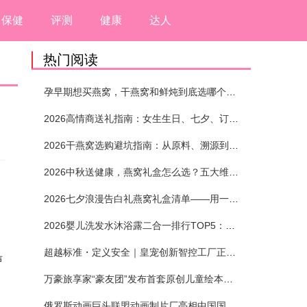
保健
评测
健康
达人
热门阅读
孕早期想买燕窝，干燕窝和鲜炖到底选哪个？看完这5个标准再下单
2026高情商送礼指南：女生生日、七夕、订婚送燕窝礼盒怎么选？不同关系选购攻略
2026干燕窝选购避坑指南：从原料、溯源到泡发，12项指标判断靠谱燕窝
2026中秋送健康，燕窝礼盒怎么选？五大维度+场景化推荐
2026七夕浪漫告白礼燕窝礼盒清单——用一份滋养，说出藏在心底的爱
2026婴儿洗发水沐浴露二合一排行TOP5：安全省心无刺激
超越标准・定义安全｜皇宠创新智控工厂正式投产
声
万豪旅享家“豪友团”发布首套原创儿童绘本及多城夏日巡游
俄罗斯动画巨头联盟动画制片厂亮相中国国际动漫节90周年庆开启中国之旅新篇章