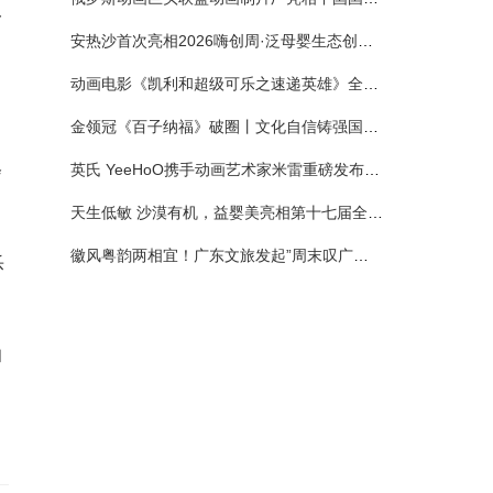
一
安热沙首次亮相2026嗨创周·泛母婴生态创造周 以全新蓝宝瓶定义婴童防晒新标杆
动画电影《凯利和超级可乐之速递英雄》全国预售正式开启 春日音舞冒险静待影院相约
金领冠《百子纳福》破圈丨文化自信铸强国底色 品质国粉守护新生
英氏 YeeHoO携手动画艺术家米雷重磅发布联名系列，联袂京东深化全渠道战略
会
天生低敏 沙漠有机，益婴美亮相第十七届全国营养科学大会，展示中国婴幼儿营养创新成果
徽风粤韵两相宜！广东文旅发起”周末叹广东”邀约
乐
和