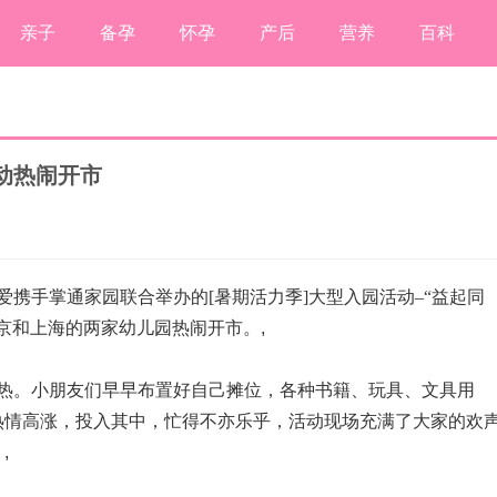
亲子
备孕
怀孕
产后
营养
百科
动热闹开市
咪爱携手掌通家园联合举办的[暑期活力季]大型入园活动–“益起同
京和上海的两家幼儿园热闹开市。
,
火热。小朋友们早早布置好自己摊位，各种书籍、玩具、文具用
热情高涨，投入其中，忙得不亦乐乎，活动现场充满了大家的欢
。
,